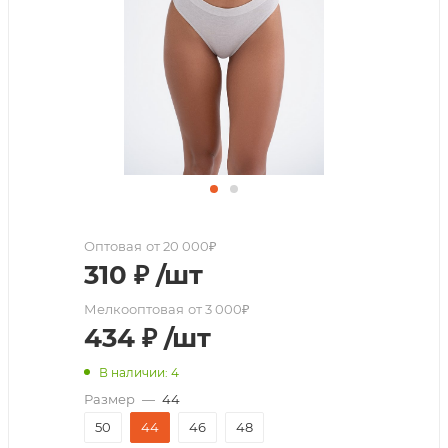
Оптовая
от 20 000₽
310
₽
/шт
Мелкооптовая
от 3 000₽
434
₽
/шт
В наличии: 4
Размер
—
44
50
44
46
48