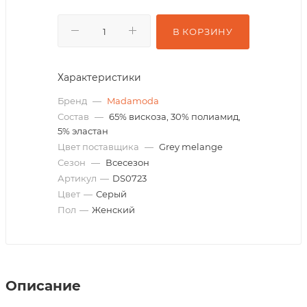
В КОРЗИНУ
Характеристики
Бренд
—
Madamoda
Состав
—
65% вискоза, 30% полиамид,
5% эластан
Цвет поставщика
—
Grey melange
Сезон
—
Всесезон
Артикул
—
DS0723
Цвет
—
Серый
Пол
—
Женский
Описание