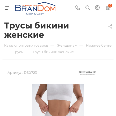
0
Трусы бикини
женские
—
—
Каталог оптовых товаров
Женщинам
Нижнее белье
—
—
Трусы
Трусы бикини женские
Артикул:
DS0723