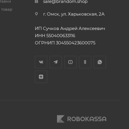
sale@brandom.shop
тавки
 товар
г. Омск, ул. Харьковская, 2А
ИП Сучков Андрей Алексеевич
ИНН 550400633116
ОГРНИП 304550423600075