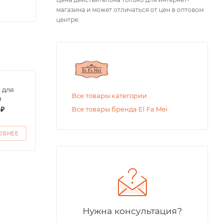
магазина и может отличаться от цен в оптовом
центре.
 для
Футболка поло
Футб
Все товары категории
и
детская
дево
 ₽
от
200 ₽
от
1
Все товары бренда El Fa Mei
ОБНЕЕ
ПОДРОБНЕЕ
ПО
Нужна консультация?