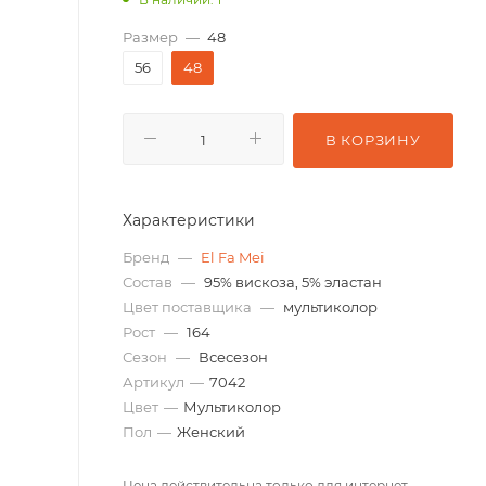
Размер
—
48
56
48
В КОРЗИНУ
Характеристики
Бренд
—
El Fa Mei
Состав
—
95% вискоза, 5% эластан
Цвет поставщика
—
мультиколор
Рост
—
164
Сезон
—
Всесезон
Артикул
—
7042
Цвет
—
Мультиколор
Пол
—
Женский
Цена действительна только для интернет-