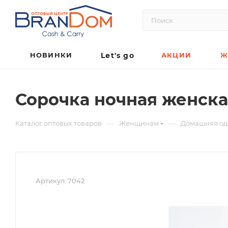
НОВИНКИ
Let's go
АКЦИИ
Ж
Сорочка ночная женск
—
—
Каталог оптовых товаров
Женщинам
Домашняя о
Артикул:
7042