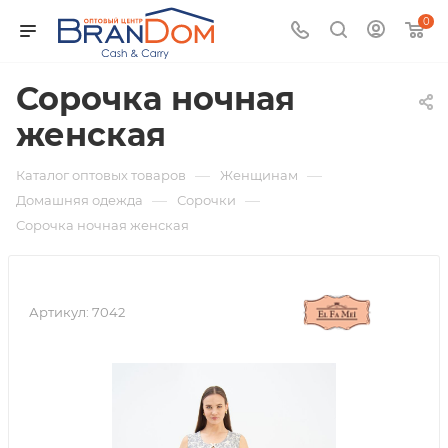
0
Сорочка ночная
женская
—
—
Каталог оптовых товаров
Женщинам
—
—
Домашняя одежда
Сорочки
Сорочка ночная женская
Артикул:
7042