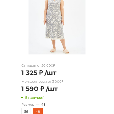
Оптовая
от 20 000₽
1 325
₽
/шт
Мелкооптовая
от 3 000₽
1 590
₽
/шт
В наличии: 1
Размер
—
48
56
48