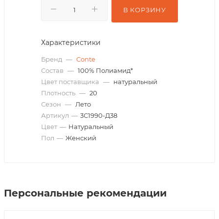
В КОРЗИНУ
Характеристики
Бренд
—
Conte
Состав
—
100% Полиамид*
Цвет поставщика
—
натуральный
Плотность
—
20
Сезон
—
Лето
Артикул
—
3С1990-Д38
Цвет
—
Натуральный
Пол
—
Женский
Персональные рекомендации