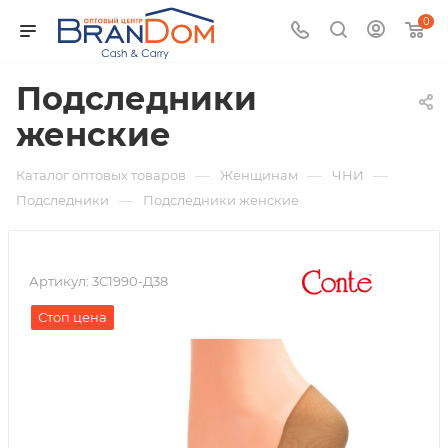
0
Подследники
женские
—
—
—
Каталог оптовых товаров
Женщинам
ЧНИ
—
Подследники
Подследники женские
Артикул:
3С1990-Д38
Стоп цена