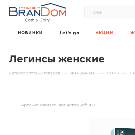
НОВИНКИ
Let's go
АКЦИИ
Ж
Легинсы женские
—
—
—
Каталог оптовых товаров
Женщинам
ЧНИ
Ле
Артикул:
Pantacollant Termo Soft 260