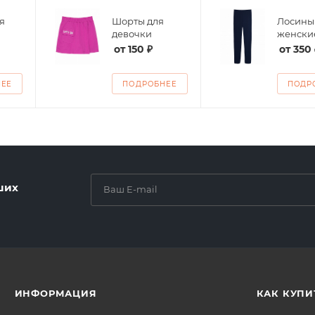
я
Шорты для
Лосины
девочки
женски
от
150 ₽
от
350 
НЕЕ
ПОДРОБНЕЕ
ПОДР
ших
ИНФОРМАЦИЯ
КАК КУПИ