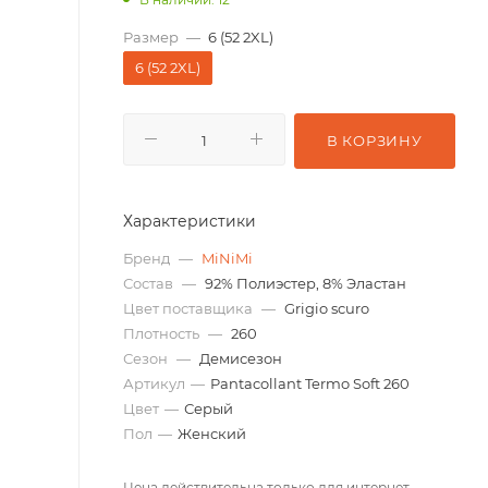
Размер
—
6 (52 2XL)
6 (52 2XL)
В КОРЗИНУ
Характеристики
Бренд
—
MiNiMi
Состав
—
92% Полиэстер, 8% Эластан
Цвет поставщика
—
Grigio scuro
Плотность
—
260
Сезон
—
Демисезон
Артикул
—
Pantacollant Termo Soft 260
Цвет
—
Серый
Пол
—
Женский
Цена действительна только для интернет-