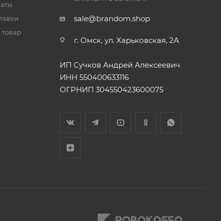
латы
sale@brandom.shop
тавки
 товар
г. Омск, ул. Харьковская, 2А
ИП Сучков Андрей Алексеевич
ИНН 550400633116
ОГРНИП 304550423600075