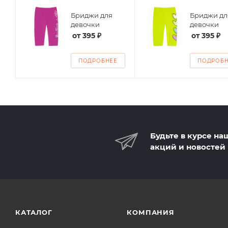
Бриджи для
Бриджи дл
ие
девочки
девочки
от
395 ₽
от
395 ₽
ПОДРОБНЕЕ
ПОДРОБ
Будьте в курсе на
акций и новостей
КАТАЛОГ
КОМПАНИЯ