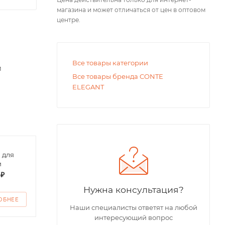
магазина и может отличаться от цен в оптовом
центре.
Все товары категории
м
Все товары бренда CONTE
ELEGANT
 для
Футболка поло
Футб
и
детская
дево
 ₽
от
200 ₽
от
1
Нужна консультация?
ОБНЕЕ
ПОДРОБНЕЕ
ПО
Наши специалисты ответят на любой
интересующий вопрос