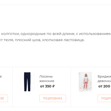
 колготки, однородные по всей длине, с использование
 тюля, плоский шов, хлопковая ластовица.
я
Лосины
Бриджи
женские
девочк
от
350 ₽
от
200
НЕЕ
ПОДРОБНЕЕ
ПОДР