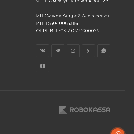
г. Омск, ул. Харьковская, 2А
ИП Сучков Андрей Алексеевич
ИНН 550400633116
ОГРНИП 304550423600075