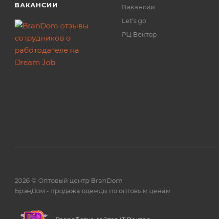
ВАКАНСИИ
Вакансии
Let's go
РЦ Вектор
2026 © Оптовый центр BranDom
БрэнДом - продажа одежды по оптовым ценам
БренДом