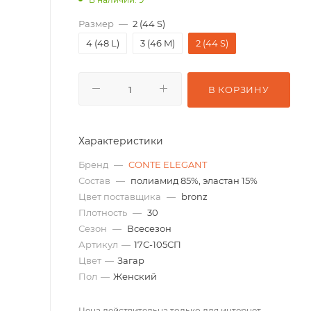
Размер
—
2 (44 S)
4 (48 L)
3 (46 M)
2 (44 S)
В КОРЗИНУ
Характеристики
Бренд
—
CONTE ELEGANT
Состав
—
полиамид 85%, эластан 15%
Цвет поставщика
—
bronz
Плотность
—
30
Сезон
—
Всесезон
Артикул
—
17С-105СП
Цвет
—
Загар
Пол
—
Женский
Цена действительна только для интернет-