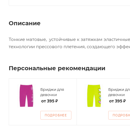
Описание
Тонкие матовые, устойчивые к затяжкам эластичные
технологии прессового плетения, создающего эффект
Персональные рекомендации
Бриджи для
Бриджи дл
ие
девочки
девочки
от
395 ₽
от
395 ₽
ПОДРОБНЕЕ
ПОДРОБ