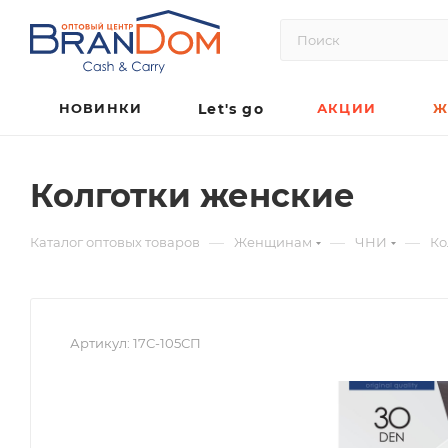
НОВИНКИ
Let's go
АКЦИИ
Ж
Колготки женские
—
—
—
Каталог оптовых товаров
Женщинам
ЧНИ
Ко
Артикул:
17С-105СП