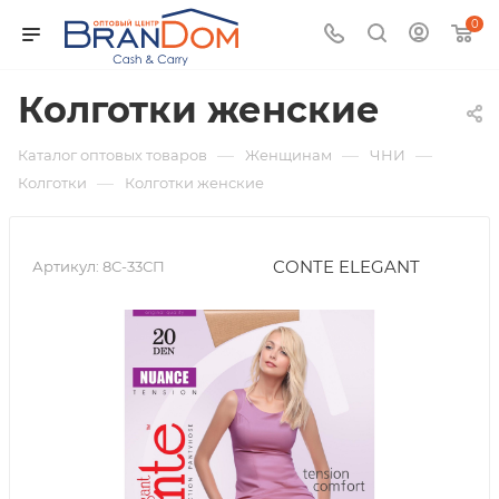
0
Колготки женские
—
—
—
Каталог оптовых товаров
Женщинам
ЧНИ
—
Колготки
Колготки женские
CONTE ELEGANT
Артикул:
8С-33СП