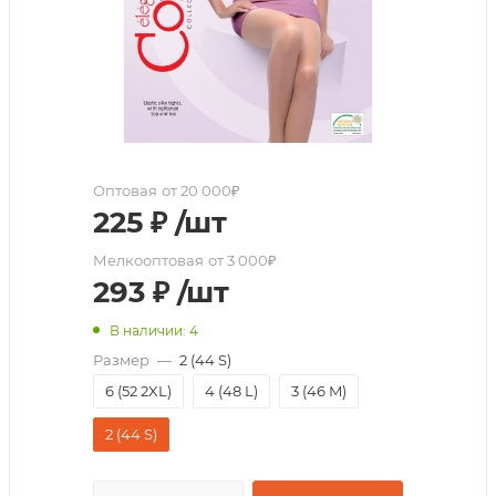
Оптовая
от 20 000₽
225
₽
/шт
Мелкооптовая
от 3 000₽
293
₽
/шт
В наличии: 4
Размер
—
2 (44 S)
6 (52 2XL)
4 (48 L)
3 (46 M)
2 (44 S)