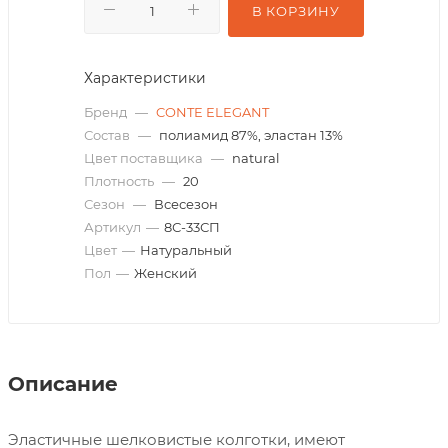
В КОРЗИНУ
Характеристики
Бренд
—
CONTE ELEGANT
Состав
—
полиамид 87%, эластан 13%
Цвет поставщика
—
natural
Плотность
—
20
Сезон
—
Всесезон
Артикул
—
8С-33СП
Цвет
—
Натуральный
Пол
—
Женский
Описание
Эластичные шелковистые колготки, имеют