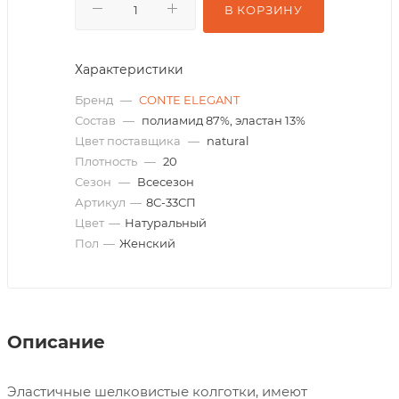
В КОРЗИНУ
Характеристики
Бренд
—
CONTE ELEGANT
Состав
—
полиамид 87%, эластан 13%
Цвет поставщика
—
natural
Плотность
—
20
Сезон
—
Всесезон
Артикул
—
8С-33СП
Цвет
—
Натуральный
Пол
—
Женский
Описание
Эластичные шелковистые колготки, имеют