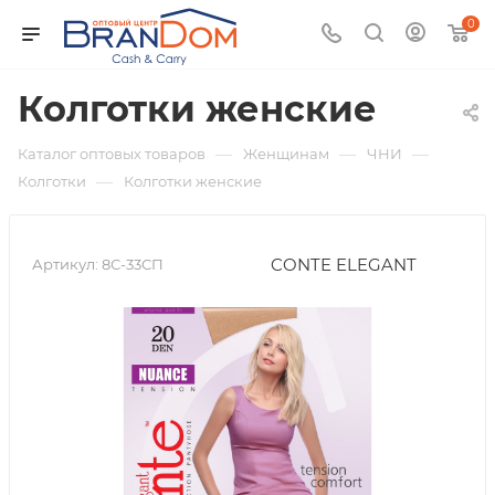
0
Колготки женские
—
—
—
Каталог оптовых товаров
Женщинам
ЧНИ
—
Колготки
Колготки женские
CONTE ELEGANT
Артикул:
8С-33СП