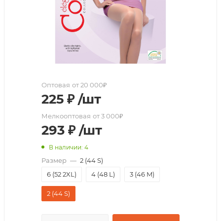
Оптовая
от 20 000₽
225
₽
/шт
Мелкооптовая
от 3 000₽
293
₽
/шт
В наличии: 4
Размер
—
2 (44 S)
6 (52 2XL)
4 (48 L)
3 (46 M)
2 (44 S)