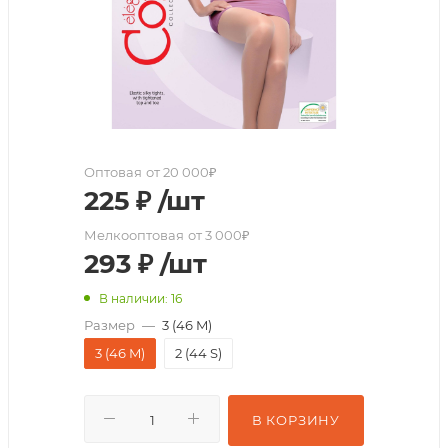
Оптовая
от 20 000₽
225
₽
/шт
Мелкооптовая
от 3 000₽
293
₽
/шт
В наличии: 16
Размер
—
3 (46 M)
3 (46 M)
2 (44 S)
В КОРЗИНУ