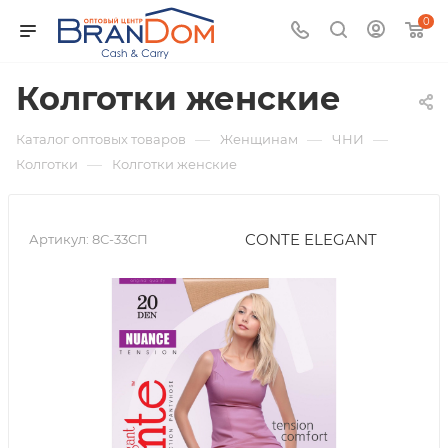
0
Колготки женские
—
—
—
Каталог оптовых товаров
Женщинам
ЧНИ
—
Колготки
Колготки женские
CONTE ELEGANT
Артикул:
8С-33СП