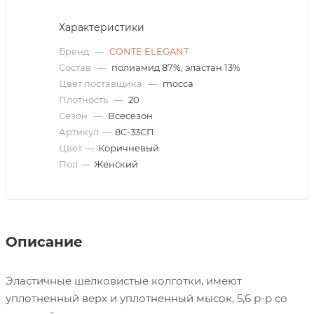
Характеристики
Бренд
—
CONTE ELEGANT
Состав
—
полиамид 87%, эластан 13%
Цвет поставщика
—
mocca
Плотность
—
20
Сезон
—
Всесезон
Артикул
—
8С-33СП
Цвет
—
Коричневый
Пол
—
Женский
Описание
Эластичные шелковистые колготки, имеют
уплотненный верх и уплотненный мысок, 5,6 р-р со