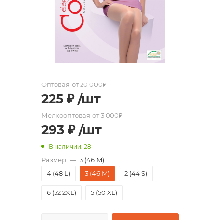
Оптовая
от 20 000₽
225
₽
/шт
Мелкооптовая
от 3 000₽
293
₽
/шт
В наличии: 28
Размер
—
3 (46 M)
4 (48 L)
3 (46 M)
2 (44 S)
6 (52 2XL)
5 (50 XL)