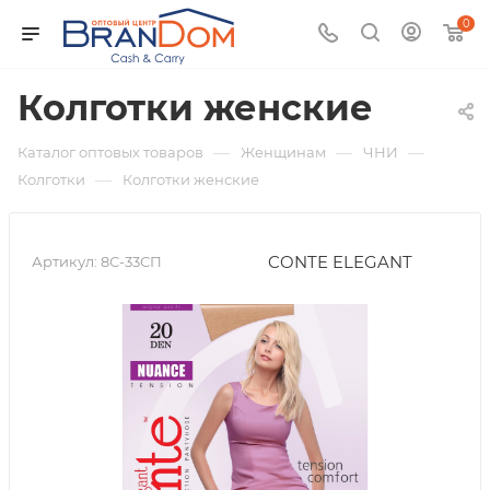
0
Колготки женские
—
—
—
Каталог оптовых товаров
Женщинам
ЧНИ
—
Колготки
Колготки женские
CONTE ELEGANT
Артикул:
8С-33СП