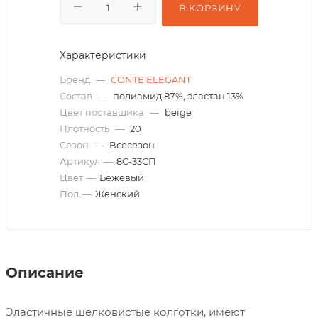
В КОРЗИНУ
Характеристики
Бренд
—
CONTE ELEGANT
Состав
—
полиамид 87%, эластан 13%
Цвет поставщика
—
beige
Плотность
—
20
Сезон
—
Всесезон
Артикул
—
8С-33СП
Цвет
—
Бежевый
Пол
—
Женский
Описание
Эластичные шелковистые колготки, имеют