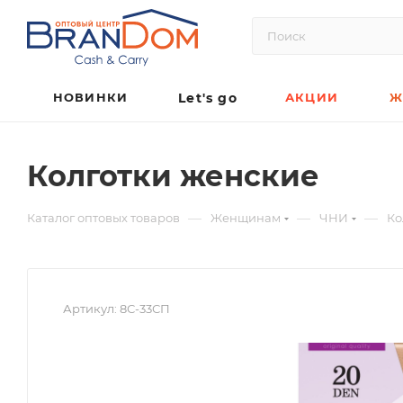
НОВИНКИ
Let's go
АКЦИИ
Ж
Колготки женские
—
—
—
Каталог оптовых товаров
Женщинам
ЧНИ
Ко
Артикул:
8С-33СП