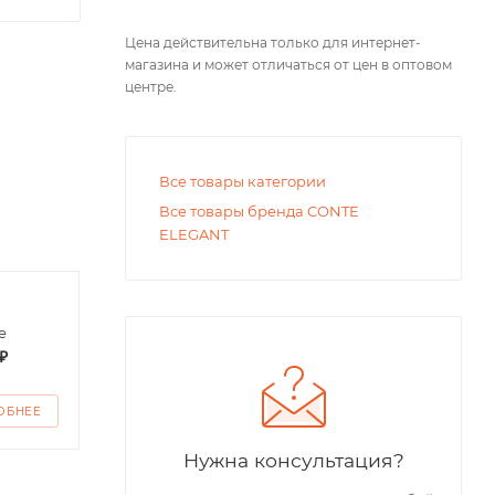
Цена действительна только для интернет-
магазина и может отличаться от цен в оптовом
центре.
Все товары категории
Все товары бренда CONTE
ELEGANT
Бриджи для
Футб
е
девочки
детс
₽
от
200 ₽
от
2
ОБНЕЕ
ПОДРОБНЕЕ
ПО
Нужна консультация?