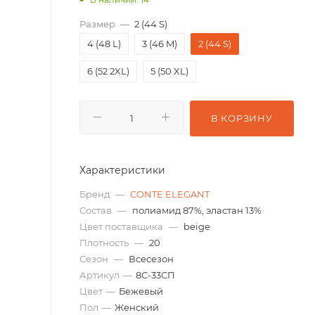
Размер
—
2 (44 S)
4 (48 L)
3 (46 M)
2 (44 S)
6 (52 2XL)
5 (50 XL)
В КОРЗИНУ
Характеристики
Бренд
—
CONTE ELEGANT
Состав
—
полиамид 87%, эластан 13%
Цвет поставщика
—
beige
Плотность
—
20
Сезон
—
Всесезон
Артикул
—
8С-33СП
Цвет
—
Бежевый
Пол
—
Женский