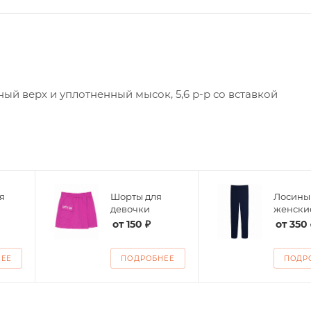
й верх и уплотненный мысок, 5,6 р-р со вставкой
я
Шорты для
Лосины
девочки
женски
от
150 ₽
от
350 
НЕЕ
ПОДРОБНЕЕ
ПОДР