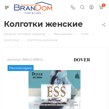
0
Колготки женские
—
—
—
Каталог оптовых товаров
Женщинам
ЧНИ
—
Колготки
Колготки женские
Артикул:
88642 (8864)
Рекомендуем