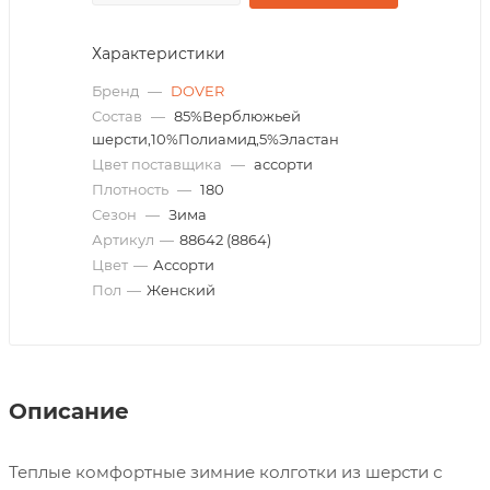
Характеристики
Бренд
—
DOVER
Состав
—
85%Верблюжьей
шерсти,10%Полиамид,5%Эластан
Цвет поставщика
—
ассорти
Плотность
—
180
Сезон
—
Зима
Артикул
—
88642 (8864)
Цвет
—
Ассорти
Пол
—
Женский
Описание
Теплые комфортные зимние колготки из шерсти с