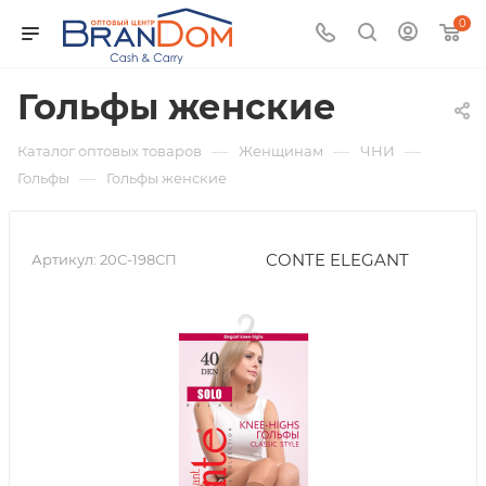
0
Гольфы женские
—
—
—
Каталог оптовых товаров
Женщинам
ЧНИ
—
Гольфы
Гольфы женские
CONTE ELEGANT
Артикул:
20С-198СП