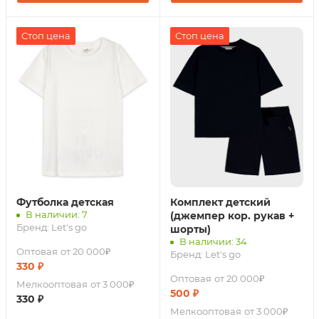
Стоп цена
Стоп цена
Футболка детская
Комплект детский
В наличии: 7
(джемпер кор. рукав +
Бренд:
Let's go
шорты)
В наличии: 34
Оптовая
от 20 000₽
Бренд:
Let's go
330
₽
Оптовая
от 20 000₽
Мелкооптовая
от 3 000₽
500
₽
330
₽
Мелкооптовая
от 3 000₽