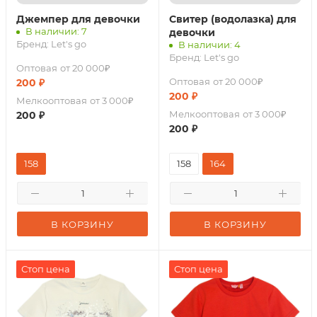
Джемпер для девочки
Свитер (водолазка) для
В наличии: 7
девочки
Бренд:
Let's go
В наличии: 4
Бренд:
Let's go
Оптовая
от 20 000₽
Оптовая
от 20 000₽
200
₽
200
₽
Мелкооптовая
от 3 000₽
Мелкооптовая
от 3 000₽
200
₽
200
₽
158
158
164
В КОРЗИНУ
В КОРЗИНУ
Стоп цена
Стоп цена