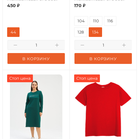
450
₽
170
₽
104
110
116
44
128
134
В КОРЗИНУ
В КОРЗИНУ
Стоп цена
Стоп цена