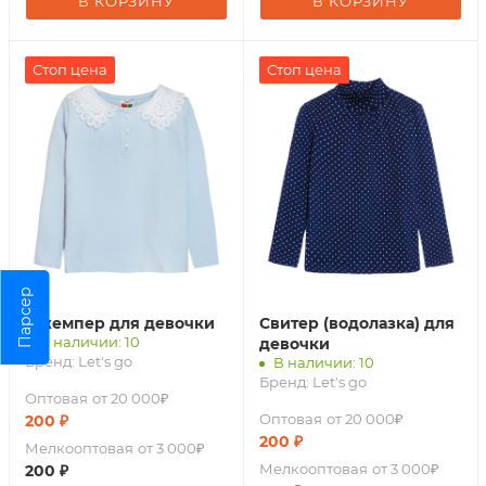
В КОРЗИНУ
В КОРЗИНУ
Стоп цена
Стоп цена
Парсер
Джемпер для девочки
Свитер (водолазка) для
В наличии: 10
девочки
Бренд:
Let's go
В наличии: 10
Бренд:
Let's go
Оптовая
от 20 000₽
Оптовая
от 20 000₽
200
₽
200
₽
Мелкооптовая
от 3 000₽
Мелкооптовая
от 3 000₽
200
₽