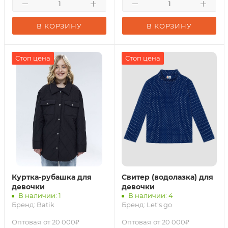
В КОРЗИНУ
В КОРЗИНУ
Стоп цена
Стоп цена
Куртка-рубашка для
Свитер (водолазка) для
девочки
девочки
В наличии: 1
В наличии: 4
Бренд:
Batik
Бренд:
Let's go
Оптовая
от 20 000₽
Оптовая
от 20 000₽