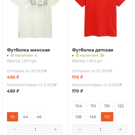
Футболка женская
Футболка детская
В наличии: 4
В наличии: 36
Бренд:
Let's go
Бренд:
Let's go
Оптовая
от 20 000₽
Оптовая
от 20 000₽
450
₽
170
₽
Мелкооптовая
от 3 000₽
Мелкооптовая
от 3 000₽
450
₽
170
₽
104
110
116
122
56
44
46
128
146
152