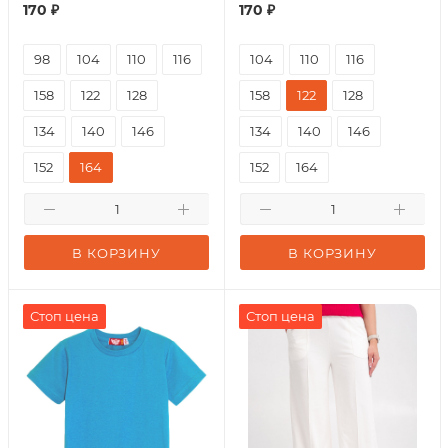
170
₽
170
₽
98
104
110
116
104
110
116
158
122
128
158
122
128
134
140
146
134
140
146
152
164
152
164
В КОРЗИНУ
В КОРЗИНУ
Стоп цена
Стоп цена