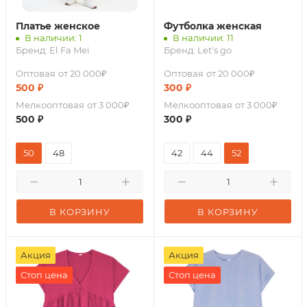
Платье женское
Футболка женская
В наличии: 1
В наличии: 11
Бренд:
El Fa Mei
Бренд:
Let's go
Оптовая
от 20 000₽
Оптовая
от 20 000₽
500
₽
300
₽
Мелкооптовая
от 3 000₽
Мелкооптовая
от 3 000₽
500
₽
300
₽
50
48
42
44
52
В КОРЗИНУ
В КОРЗИНУ
Акция
Акция
Стоп цена
Стоп цена