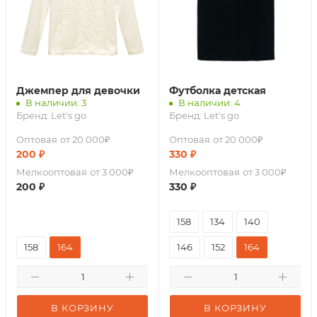
Джемпер для девочки
Футболка детская
В наличии: 3
В наличии: 4
Бренд:
Let's go
Бренд:
Let's go
Оптовая
от 20 000₽
Оптовая
от 20 000₽
200
₽
330
₽
Мелкооптовая
от 3 000₽
Мелкооптовая
от 3 000₽
200
₽
330
₽
158
134
140
158
164
146
152
164
В КОРЗИНУ
В КОРЗИНУ