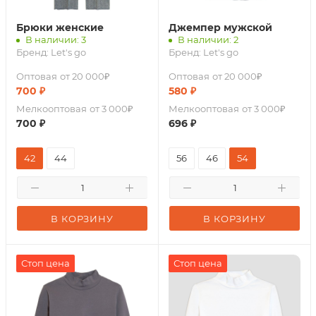
Брюки женские
Джемпер мужской
В наличии: 3
В наличии: 2
Бренд:
Let's go
Бренд:
Let's go
Оптовая
от 20 000₽
Оптовая
от 20 000₽
700
₽
580
₽
Мелкооптовая
от 3 000₽
Мелкооптовая
от 3 000₽
700
₽
696
₽
42
44
56
46
54
В КОРЗИНУ
В КОРЗИНУ
Стоп цена
Стоп цена