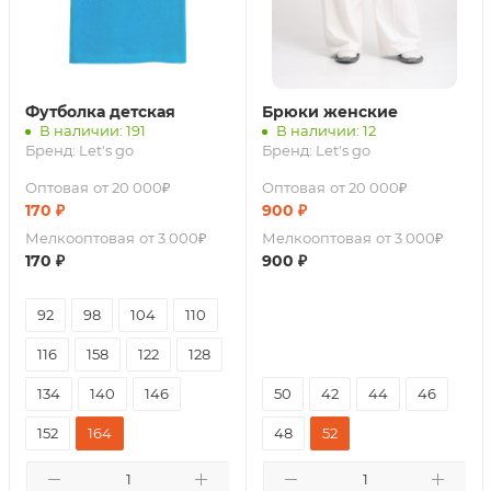
Футболка детская
Брюки женские
В наличии: 191
В наличии: 12
Бренд:
Let's go
Бренд:
Let's go
Оптовая
от 20 000₽
Оптовая
от 20 000₽
170
₽
900
₽
Мелкооптовая
от 3 000₽
Мелкооптовая
от 3 000₽
170
₽
900
₽
92
98
104
110
116
158
122
128
134
140
146
50
42
44
46
152
164
48
52