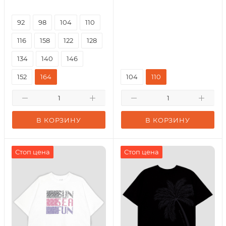
92
98
104
110
116
158
122
128
134
140
146
152
164
104
110
В КОРЗИНУ
В КОРЗИНУ
Стоп цена
Стоп цена