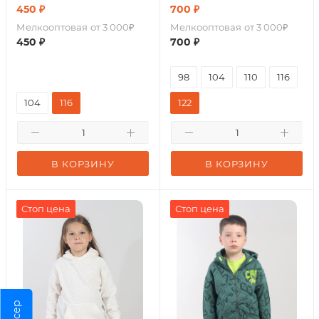
450
₽
700
₽
Мелкооптовая
от 3 000₽
Мелкооптовая
от 3 000₽
450
₽
700
₽
98
104
110
116
104
116
122
В КОРЗИНУ
В КОРЗИНУ
Стоп цена
Стоп цена