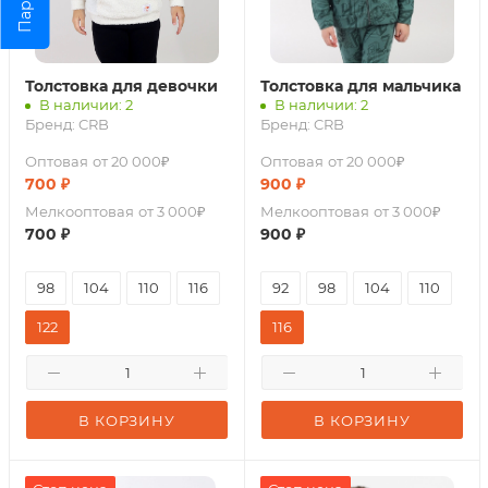
Парсер
Толстовка для девочки
Толстовка для мальчика
В наличии: 2
В наличии: 2
Бренд:
CRB
Бренд:
CRB
Оптовая
от 20 000₽
Оптовая
от 20 000₽
700
₽
900
₽
Мелкооптовая
от 3 000₽
Мелкооптовая
от 3 000₽
700
₽
900
₽
98
104
110
116
92
98
104
110
122
116
В КОРЗИНУ
В КОРЗИНУ