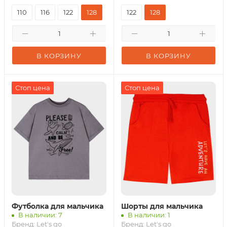
110
116
122
128
122
128
В КОРЗИНУ
В КОРЗИНУ
Стоп цена
Стоп цена
Футболка для мальчика
Шорты для мальчика
В наличии: 7
В наличии: 1
Бренд:
Let's go
Бренд:
Let's go