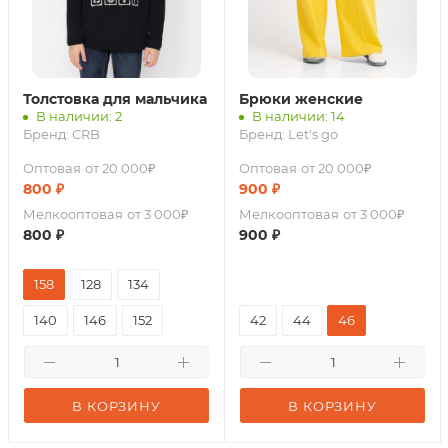
Толстовка для мальчика
Брюки женские
В наличии: 2
В наличии: 14
Бренд:
CRB
Бренд:
Let's go
Оптовая
от 20 000₽
Оптовая
от 20 000₽
800
₽
900
₽
Мелкооптовая
от 3 000₽
Мелкооптовая
от 3 000₽
800
₽
900
₽
158
128
134
140
146
152
42
44
46
В КОРЗИНУ
В КОРЗИНУ