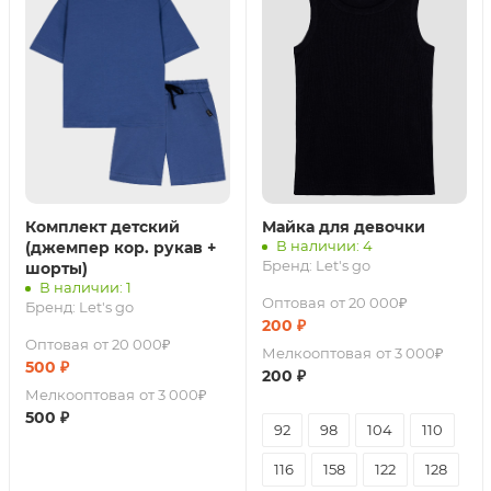
Комплект детский
Майка для девочки
В наличии: 4
(джемпер кор. рукав +
Бренд:
Let's go
шорты)
В наличии: 1
Оптовая
от 20 000₽
Бренд:
Let's go
200
₽
Оптовая
от 20 000₽
Мелкооптовая
от 3 000₽
500
₽
200
₽
Мелкооптовая
от 3 000₽
500
₽
92
98
104
110
116
158
122
128