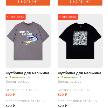
В КОРЗИНУ
В КОРЗИНУ
Стоп цена
Стоп цена
Футболка для мальчика
Футболка для мальчика
В наличии: 6
В наличии: 1
Бренд:
Let's go
Бренд:
Let's go
Оптовая
от 20 000₽
Оптовая
от 20 000₽
320
₽
320
₽
Мелкооптовая
от 3 000₽
Мелкооптовая
от 3 000₽
320
₽
320
₽