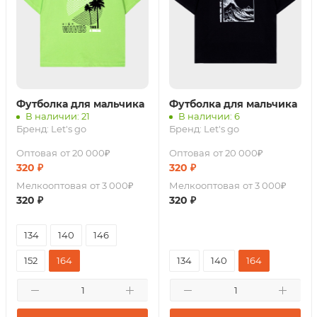
Футболка для мальчика
Футболка для мальчика
В наличии: 21
В наличии: 6
Бренд:
Let's go
Бренд:
Let's go
Оптовая
от 20 000₽
Оптовая
от 20 000₽
320
₽
320
₽
Мелкооптовая
от 3 000₽
Мелкооптовая
от 3 000₽
320
₽
320
₽
134
140
146
152
164
134
140
164