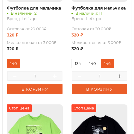
Футболка для мальчика
Футболка для мальчика
В наличии: 2
В наличии: 11
Бренд:
Let's go
Бренд:
Let's go
Оптовая
от 20 000₽
Оптовая
от 20 000₽
320
₽
320
₽
Мелкооптовая
от 3 000₽
Мелкооптовая
от 3 000₽
320
₽
320
₽
140
134
140
146
В КОРЗИНУ
В КОРЗИНУ
Стоп цена
Стоп цена