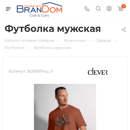
0
Футболка мужская
—
—
—
Каталог оптовых товаров
Мужчинам
Одежда
—
Футболки
Футболка мужская
Артикул:
562695/11кд_п