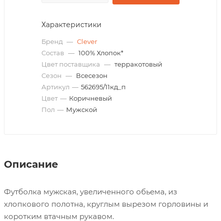
Характеристики
Бренд
—
Clever
Состав
—
100% Хлопок*
Цвет поставщика
—
терракотовый
Сезон
—
Всесезон
Артикул
—
562695/11кд_п
Цвет
—
Коричневый
Пол
—
Мужской
Описание
Футболка мужская, увеличенного обьема, из
хлопкового полотна, круглым вырезом горловины и
коротким втачным рукавом.