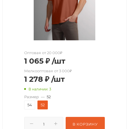
Оптовая
от 20 000₽
1 065
₽
/шт
Мелкооптовая
от 3 000₽
1 278
₽
/шт
В наличии: 3
Размер
—
52
54
52
В КОРЗИНУ