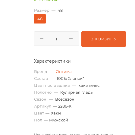
Размер
—
48
48
В КОРЗИНУ
Характеристики
Бренд
—
Оптима
Состав
—
100% Хлопок*
Цвет поставщика
—
хаки микс
Полотно
—
Кулирная гладь
Сезон
—
Всесезон
Артикул
—
2286-К
Цвет
—
Хаки
Пол
—
Мужской
Цена действительна только для интернет-