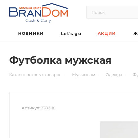
НОВИНКИ
Let's go
АКЦИИ
Ж
Футболка мужская
—
—
—
Каталог оптовых товаров
Мужчинам
Одежда
Фу
Артикул:
2286-К