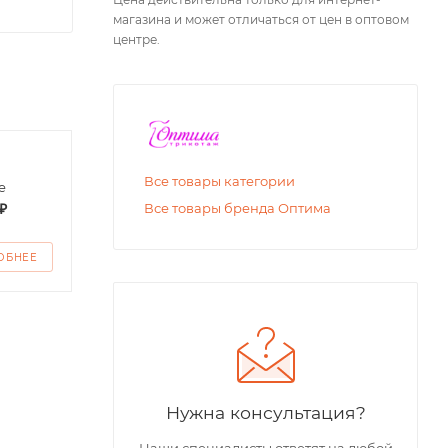
магазина и может отличаться от цен в оптовом
центре.
Бриджи для
Футб
Все товары категории
е
девочки
детс
₽
от
200 ₽
от
2
Все товары бренда Оптима
ОБНЕЕ
ПОДРОБНЕЕ
ПО
Нужна консультация?
Наши специалисты ответят на любой