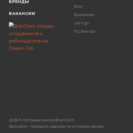
БРЕНДЫ
Блог
ВАКАНСИИ
Вакансии
Let's go
РЦ Вектор
2026 © Оптовый центр BranDom
БрэнДом - продажа одежды по оптовым ценам
БренДом