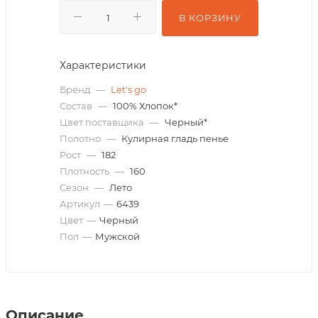
В КОРЗИНУ
Характеристики
Бренд
—
Let's go
Состав
—
100% Хлопок*
Цвет поставщика
—
Черный*
Полотно
—
Кулирная гладь пенье
Рост
—
182
Плотность
—
160
Сезон
—
Лето
Артикул
—
6439
Цвет
—
Черный
Пол
—
Мужской
Описание