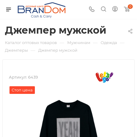
0
Джемпер мужской
—
—
—
Каталог оптовых товаров
Мужчинам
Одежда
—
Джемперы
Джемпер мужской
Артикул:
6439
Стоп цена