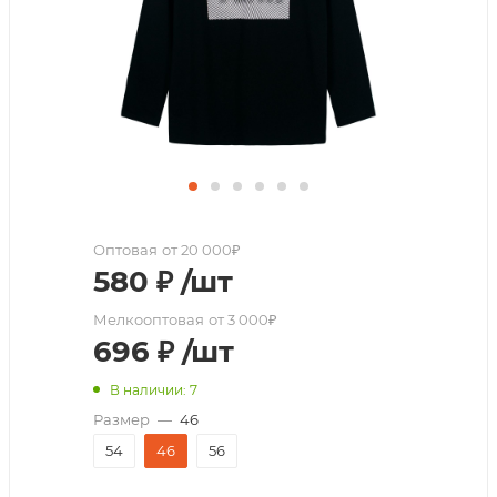
Оптовая
от 20 000₽
580
₽
/шт
Мелкооптовая
от 3 000₽
696
₽
/шт
В наличии: 7
Размер
—
46
54
46
56