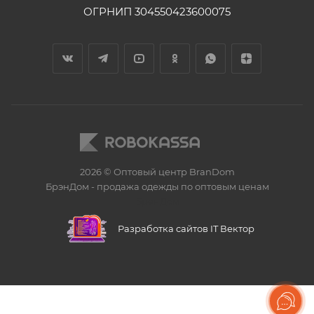
ОГРНИП 304550423600075
2026 © Оптовый центр BranDom
БрэнДом - продажа одежды по оптовым ценам
БренДом
Разработка сайтов IT Вектор