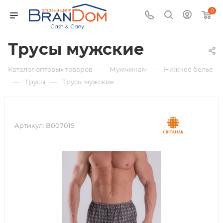
0
Трусы мужские
—
—
Каталог оптовых товаров
Мужчинам
Нижнее белье
—
—
Трусы
Трусы мужские
Артикул:
В007019