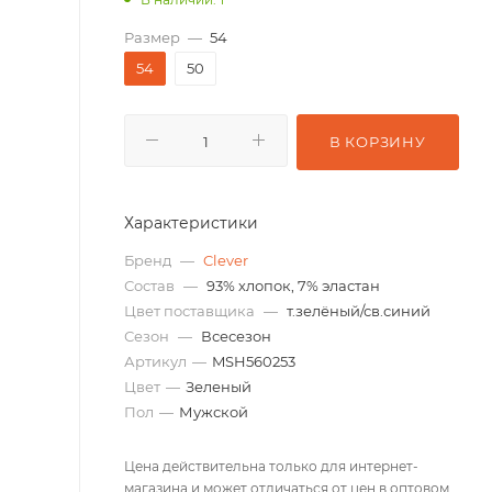
Размер
—
54
54
50
В КОРЗИНУ
Характеристики
Бренд
—
Clever
Состав
—
93% хлопок, 7% эластан
Цвет поставщика
—
т.зелёный/св.синий
Сезон
—
Всесезон
Артикул
—
MSH560253
Цвет
—
Зеленый
Пол
—
Мужской
Цена действительна только для интернет-
магазина и может отличаться от цен в оптовом