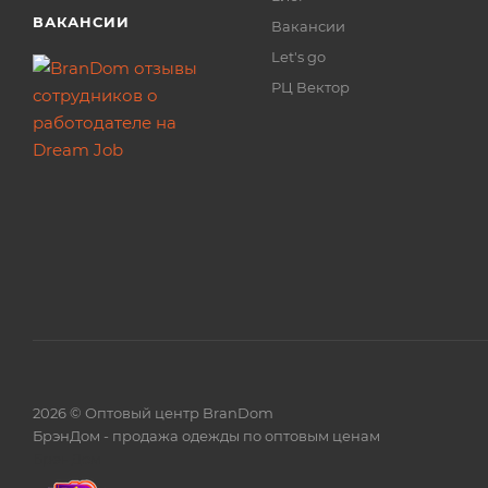
ВАКАНСИИ
Вакансии
Let's go
РЦ Вектор
2026 © Оптовый центр BranDom
БрэнДом - продажа одежды по оптовым ценам
БренДом