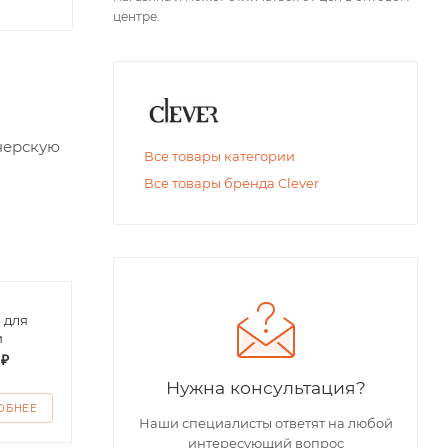
центре.
нерскую
Все товары категории
Все товары бренда Clever
 для
Футболка поло
Футб
и
детская
дево
 ₽
от
200 ₽
от
1
Нужна консультация?
ОБНЕЕ
ПОДРОБНЕЕ
ПО
Наши специалисты ответят на любой
интересующий вопрос