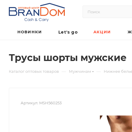
НОВИНКИ
Let's go
АКЦИИ
Ж
Трусы шорты мужские
—
—
Каталог оптовых товаров
Мужчинам
Нижнее бель
Артикул:
MSH560253