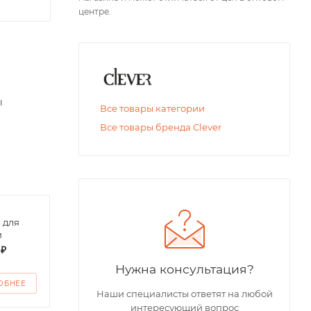
центре.
ы
Все товары категории
Все товары бренда Clever
 для
Футболка поло
Футб
и
детская
дево
 ₽
от
200 ₽
от
1
Нужна консультация?
ОБНЕЕ
ПОДРОБНЕЕ
ПО
Наши специалисты ответят на любой
интересующий вопрос