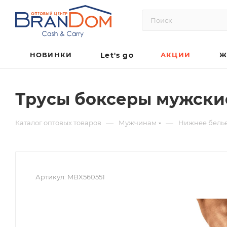
НОВИНКИ
Let's go
АКЦИИ
Ж
Трусы боксеры мужски
—
—
Каталог оптовых товаров
Мужчинам
Нижнее бель
Артикул:
MBX560551