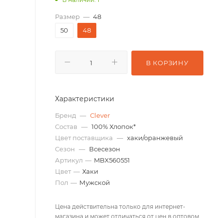
Размер
—
48
50
48
В КОРЗИНУ
Характеристики
Бренд
—
Clever
Состав
—
100% Хлопок*
Цвет поставщика
—
хаки/оранжевый
Сезон
—
Всесезон
Артикул
—
MBX560551
Цвет
—
Хаки
Пол
—
Мужской
Цена действительна только для интернет-
магазина и может отличаться от цен в оптовом