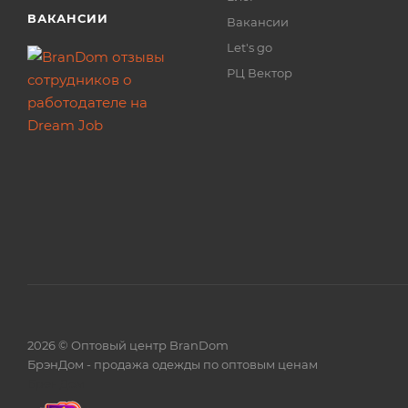
ВАКАНСИИ
Вакансии
Let's go
РЦ Вектор
2026 © Оптовый центр BranDom
БрэнДом - продажа одежды по оптовым ценам
БренДом