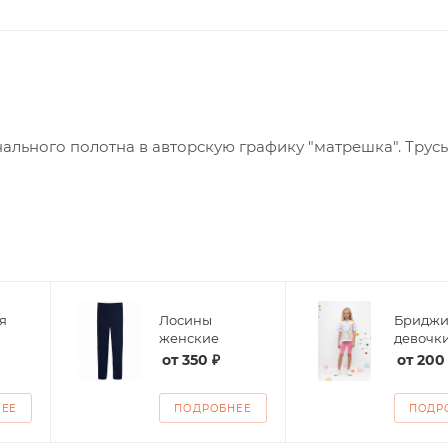
льного полотна в авторскую графику "матрешка". Трус
я
Лосины
Бриджи
женские
девочк
от
350 ₽
от
200
НЕЕ
ПОДРОБНЕЕ
ПОДР