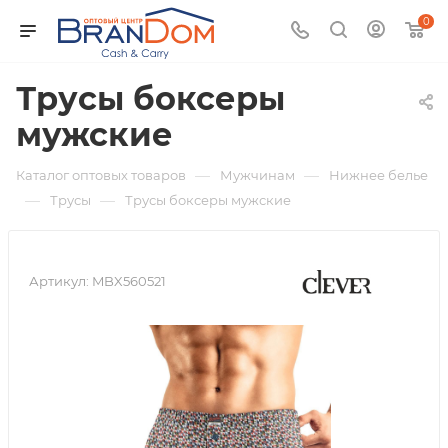
0
Трусы боксеры
мужские
—
—
Каталог оптовых товаров
Мужчинам
Нижнее белье
—
—
Трусы
Трусы боксеры мужские
Артикул:
MBX560521