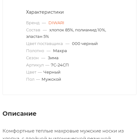
Характеристики
Бренд
—
DIWARI
Состав
—
хлопок 85%, полиамид 10%,
эластан 5%
Цвет поставщика
—
000 черный
Полотно
—
Махра
Сезон
—
Зима
Артикул
—
7С-24СП
Цвет
—
Черный
Пол
—
Мужской
Описание
Комфортные теплые махровые мужские носки из
хлопка, с двойной анатомической резинкой,