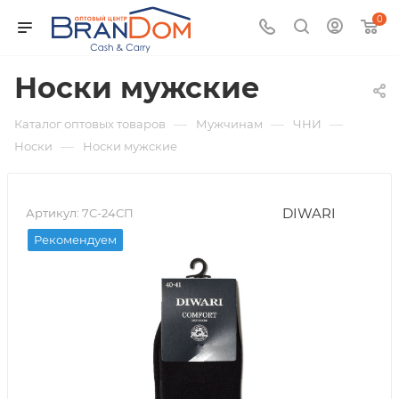
0
Носки мужские
—
—
—
Каталог оптовых товаров
Мужчинам
ЧНИ
—
Носки
Носки мужские
DIWARI
Артикул:
7С-24СП
Рекомендуем