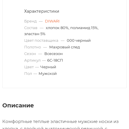
Характеристики
Бренд
—
DIWARI
Состав
—
хлопок 80%, полиамид 15%,
эластан 5%
Цвет поставщика
—
000 черный
Полотно
—
Махровый след
Сезон
—
Всесезон
Артикул
—
6С-18СП
Цвет
—
Черный
Пол
—
Мужской
Описание
Комфортные теплые эластичные мужские носки из
хлопка, с двойной анатомической резинкой, с