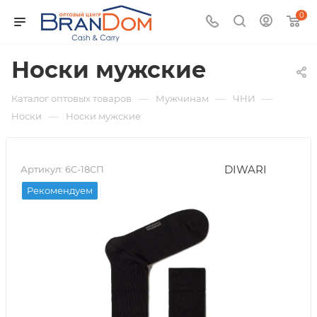
0
Носки мужские
—
—
—
Каталог оптовых товаров
Мужчинам
ЧНИ
—
Носки
Носки мужские
DIWARI
Артикул:
6С-18СП
Рекомендуем