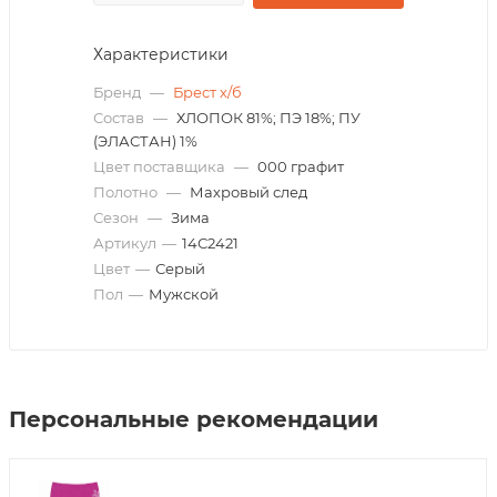
Характеристики
Бренд
—
Брест х/б
Состав
—
ХЛОПОК 81%; ПЭ 18%; ПУ
(ЭЛАСТАН) 1%
Цвет поставщика
—
000 графит
Полотно
—
Махровый след
Сезон
—
Зима
Артикул
—
14С2421
Цвет
—
Серый
Пол
—
Мужской
Персональные рекомендации