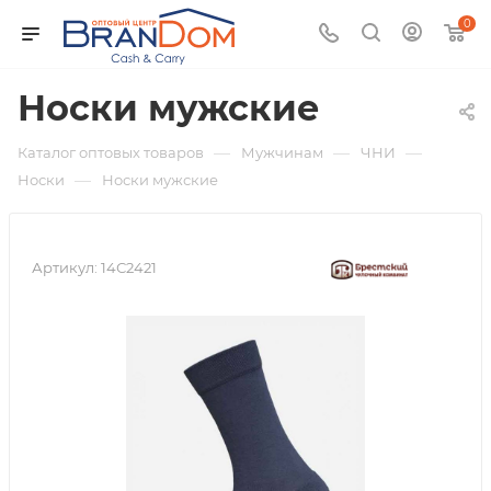
0
Носки мужские
—
—
—
Каталог оптовых товаров
Мужчинам
ЧНИ
—
Носки
Носки мужские
Артикул:
14С2421