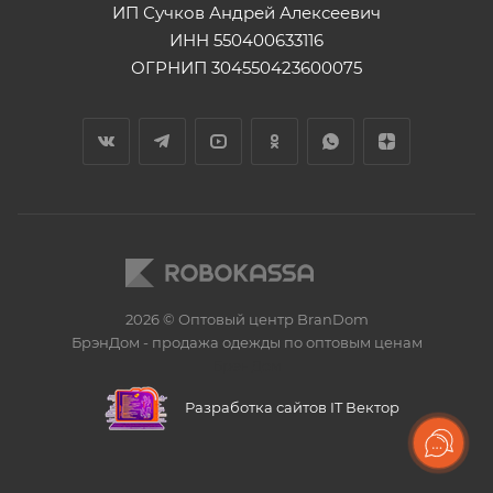
ИП Сучков Андрей Алексеевич
ИНН 550400633116
ОГРНИП 304550423600075
2026 © Оптовый центр BranDom
БрэнДом - продажа одежды по оптовым ценам
БренДом
Разработка сайтов IT Вектор