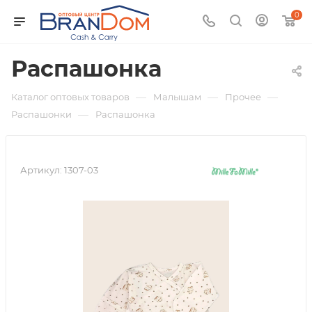
0
Распашонка
—
—
—
Каталог оптовых товаров
Малышам
Прочее
—
Распашонки
Распашонка
Артикул:
1307-03