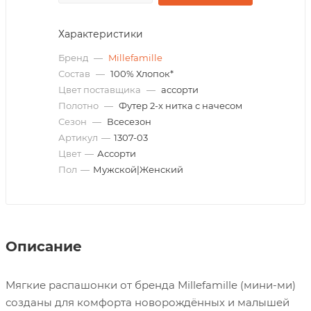
Характеристики
Бренд
—
Millefamille
Состав
—
100% Хлопок*
Цвет поставщика
—
ассорти
Полотно
—
Футер 2-х нитка с начесом
Сезон
—
Всесезон
Артикул
—
1307-03
Цвет
—
Ассорти
Пол
—
Мужской|Женский
Описание
Мягкие распашонки от бренда Millefamille (мини-ми)
созданы для комфорта новорождённых и малышей