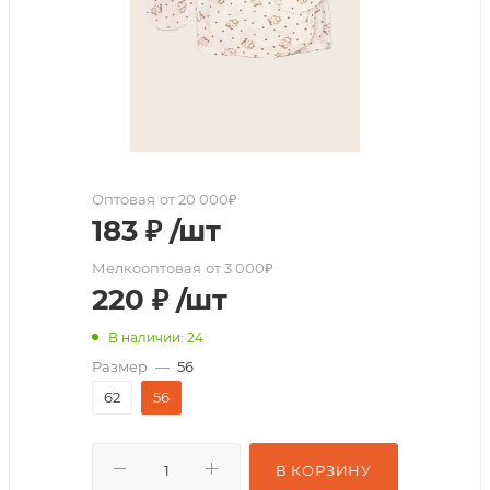
Оптовая
от 20 000₽
183
₽
/шт
Мелкооптовая
от 3 000₽
220
₽
/шт
В наличии: 24
Размер
—
56
62
56
В КОРЗИНУ