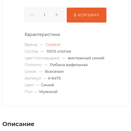
В КОРЗИНУ
Характеристики
Бренд
—
Crockid
Состав
—
100% хлопок
Цвет поставщика
—
винтажный синий
Полотно
—
Рибана вафельная
Сезон
—
Всесезон
Артикул
—
К 6475
Цвет
—
Синий
Пол
—
Мужской
Описание