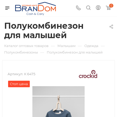
0
Полукомбинезон
для малышей
—
—
—
Каталог оптовых товаров
Малышам
Одежда
—
Полукомбинезоны
Полукомбинезон для малышей
Артикул:
К 6475
Стоп цена