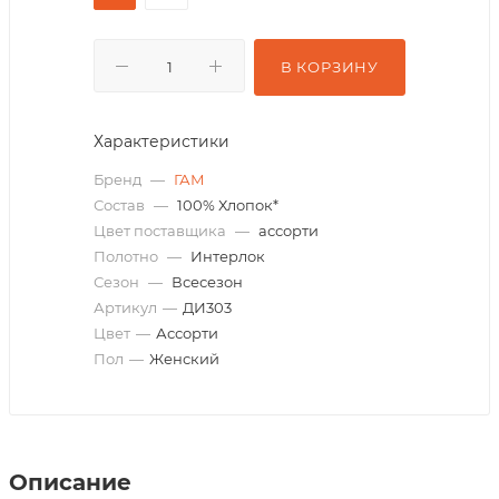
В КОРЗИНУ
Характеристики
Бренд
—
ГАМ
Состав
—
100% Хлопок*
Цвет поставщика
—
ассорти
Полотно
—
Интерлок
Сезон
—
Всесезон
Артикул
—
ДИ303
Цвет
—
Ассорти
Пол
—
Женский
Описание