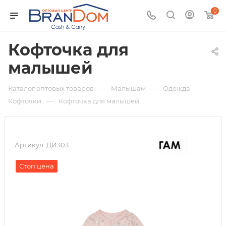
0
Кофточка для
малышей
—
—
—
Каталог оптовых товаров
Малышам
Одежда
—
Кофточки
Кофточка для малышей
Артикул:
ДИ303
Стоп цена