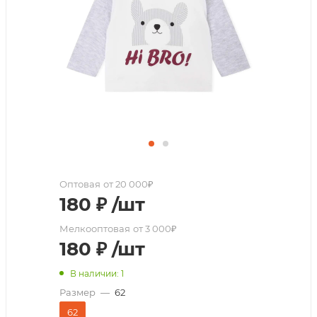
Оптовая
от 20 000₽
180
₽
/шт
Мелкооптовая
от 3 000₽
180
₽
/шт
В наличии: 1
Размер
—
62
62