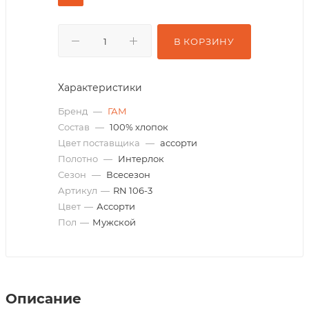
В КОРЗИНУ
Характеристики
Бренд
—
ГАМ
Состав
—
100% хлопок
Цвет поставщика
—
ассорти
Полотно
—
Интерлок
Сезон
—
Всесезон
Артикул
—
RN 106-3
Цвет
—
Ассорти
Пол
—
Мужской
Описание