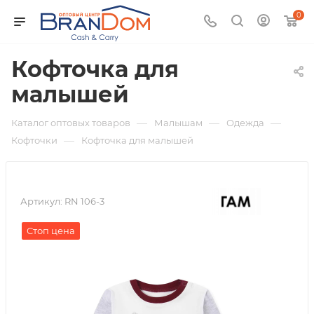
0
Кофточка для
малышей
—
—
—
Каталог оптовых товаров
Малышам
Одежда
—
Кофточки
Кофточка для малышей
Артикул:
RN 106-3
Стоп цена