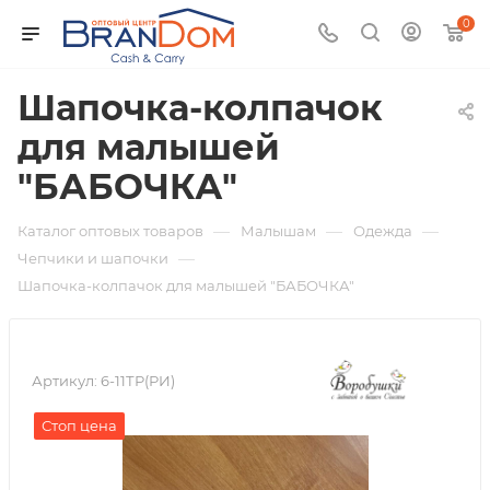
0
Шапочка-колпачок
для малышей
"БАБОЧКА"
—
—
—
Каталог оптовых товаров
Малышам
Одежда
—
Чепчики и шапочки
Шапочка-колпачок для малышей "БАБОЧКА"
Артикул:
6-11ТР(РИ)
Стоп цена