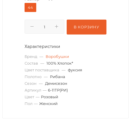
44
В КОРЗИНУ
Характеристики
Бренд
—
Воробушки
Состав
—
100% Хлопок*
Цвет поставщика
—
фуксия
Полотно
—
Рибана
Сезон
—
Демисезон
Артикул
—
6-11ТР(РИ)
Цвет
—
Розовый
Пол
—
Женский