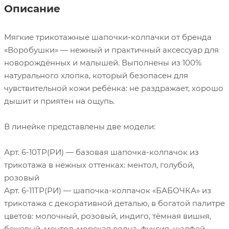
Описание
Мягкие трикотажные шапочки-колпачки от бренда
«Воробушки» — нежный и практичный аксессуар для
новорождённых и малышей. Выполнены из 100%
натурального хлопка, который безопасен для
чувствительной кожи ребёнка: не раздражает, хорошо
дышит и приятен на ощупь.
В линейке представлены две модели:
Арт. 6-10ТР(РИ) — базовая шапочка-колпачок из
трикотажа в нежных оттенках: ментол, голубой,
розовый
Арт. 6-11ТР(РИ) — шапочка-колпачок «БАБОЧКА» из
трикотажа с декоративной деталью, в богатой палитре
цветов: молочный, розовый, индиго, тёмная вишня,
бежевый, ментол, морская волна, фуксия, шалфей,