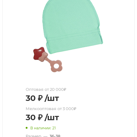
Оптовая
от 20 000₽
30
₽
/шт
Мелкооптовая
от 3 000₽
30
₽
/шт
В наличии: 21
Размер
—
36-38