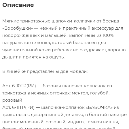
Описание
Мягкие трикотажные шапочки-колпачки от бренда
«Воробушки» — нежный и практичный аксессуар для
новорождённых и малышей. Выполнены из 100%
натурального хлопка, который безопасен для
чувствительной кожи ребёнка: не раздражает, хорошо
дышит и приятен на ощупь.
В линейке представлены две модели:
Арт. 6-10ТР(РИ) — базовая шапочка-колпачок из
трикотажа в нежных оттенках: ментол, голубой,
розовый
Арт. 6-11ТР(РИ) — шапочка-колпачок «БАБОЧКА» из
трикотажа с декоративной деталью, в богатой палитре
цветов: молочный, розовый, индиго, тёмная вишня,
бежевый, ментол, морская волна, фуксия, шалфей,