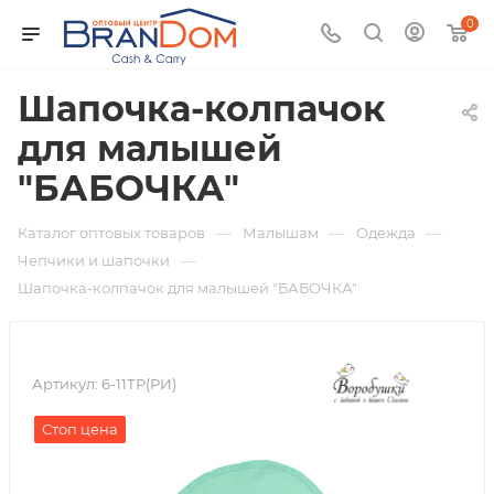
0
Шапочка-колпачок
для малышей
"БАБОЧКА"
—
—
—
Каталог оптовых товаров
Малышам
Одежда
—
Чепчики и шапочки
Шапочка-колпачок для малышей "БАБОЧКА"
Артикул:
6-11ТР(РИ)
Стоп цена