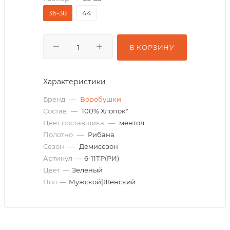
36-38
44
В КОРЗИНУ
Характеристики
Бренд
—
Воробушки
Состав
—
100% Хлопок*
Цвет поставщика
—
ментол
Полотно
—
Рибана
Сезон
—
Демисезон
Артикул
—
6-11ТР(РИ)
Цвет
—
Зеленый
Пол
—
Мужской|Женский