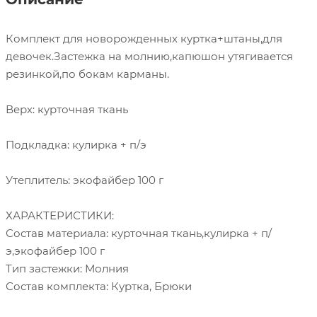
Комплект для новорожденных куртка+штаны,для
девочек.Застежка на молнию,капюшон утягивается
резинкой,по бокам карманы.
Верх: курточная ткань
Подкладка: кулирка + п/э
Утеплитель: экофайбер 100 г
ХАРАКТЕРИСТИКИ:
Состав материала: курточная ткань,кулирка + п/
э,экофайбер 100 г
Тип застежки: Молния
Состав комплекта: Куртка, Брюки