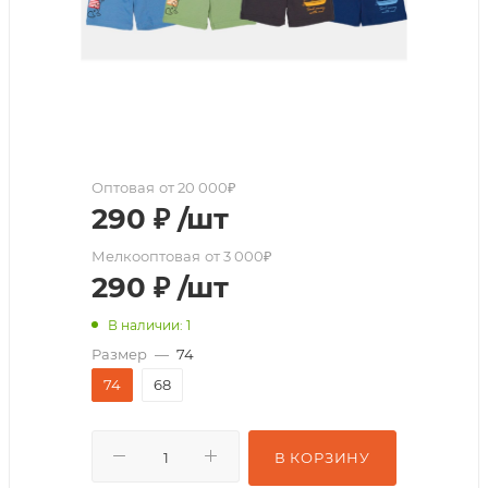
Оптовая
от 20 000₽
290
₽
/шт
Мелкооптовая
от 3 000₽
290
₽
/шт
В наличии: 1
Размер
—
74
74
68
В КОРЗИНУ