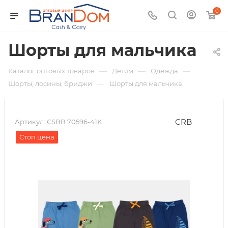
0
Шорты для мальчика
—
—
—
Каталог оптовых товаров
Детям
Одежда
—
Шорты, лосины, бриджи
Шорты для мальчика
CRB
Артикул:
CSBB 70596-41K
Стоп цена