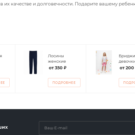
в их качестве и долговечности. Подарите вашему ребен
я
Лосины
Бриджи
женские
девочк
от
350 ₽
от
200
НЕЕ
ПОДРОБНЕЕ
ПОДР
ших