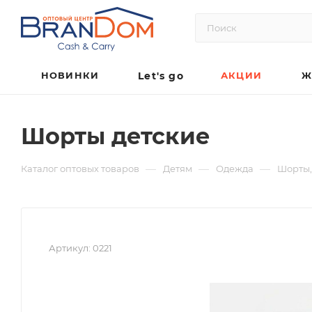
НОВИНКИ
Let's go
АКЦИИ
Ж
Шорты детские
—
—
—
Каталог оптовых товаров
Детям
Одежда
Шорты,
Артикул:
0221