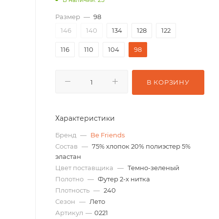
Размер
—
98
146
140
134
128
122
116
110
104
98
В КОРЗИНУ
Характеристики
Бренд
—
Be Friends
Состав
—
75% хлопок 20% полиэстер 5%
эластан
Цвет поставщика
—
Темно-зеленый
Полотно
—
Футер 2-х нитка
Плотность
—
240
Сезон
—
Лето
Артикул
—
0221