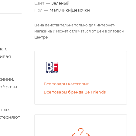
Цвет
—
Зеленый
Пол
—
Мальчики|Девочки
Цена действительна только для интернет-
магазина и может отличаться от цен в оптовом
центре.
а с
чивая
синий.
Все товары категории
 образы
Все товары бренда Be Friends
зных
стесняют