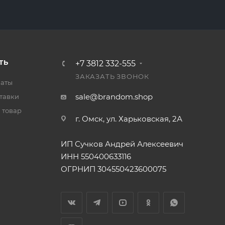
ТЬ
+7 3812 332-555
ЗАКАЗАТЬ ЗВОНОК
латы
sale@brandom.shop
тавки
 товар
г. Омск, ул. Харьковская, 2А
ИП Сучков Андрей Алексеевич
ИНН 550400633116
ОГРНИП 304550423600075