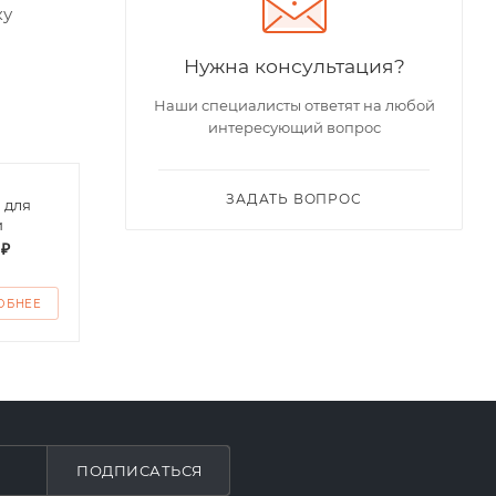
ку
Нужна консультация?
Наши специалисты ответят на любой
интересующий вопрос
ЗАДАТЬ ВОПРОС
 для
Футболка поло
Футб
и
детская
дево
 ₽
от
200 ₽
от
1
ОБНЕЕ
ПОДРОБНЕЕ
ПО
ПОДПИСАТЬСЯ