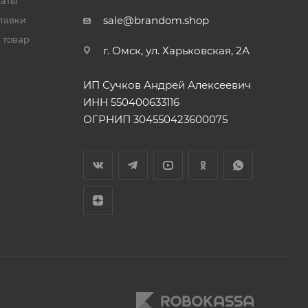
латы
sale@brandom.shop
тавки
 товар
г. Омск, ул. Харьковская, 2А
ИП Сучков Андрей Алексеевич
ИНН 550400633116
ОГРНИП 304550423600075