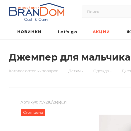
НОВИНКИ
Let's go
АКЦИИ
Ж
Джемпер для мальчика
—
—
—
Каталог оптовых товаров
Детям
Одежда
Дже
Артикул:
757218/21фф_п
Стоп цена