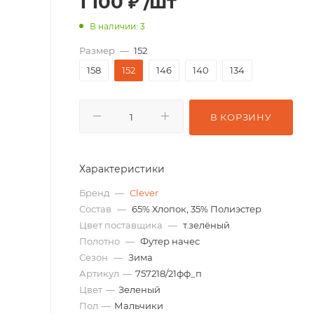
1 100
₽
/шт
В наличии: 3
Размер
—
152
158
152
146
140
134
В КОРЗИНУ
Характеристики
Бренд
—
Clever
Состав
—
65% Хлопок, 35% Полиэстер
Цвет поставщика
—
т.зелёный
Полотно
—
Футер начес
Сезон
—
Зима
Артикул
—
757218/21фф_п
Цвет
—
Зеленый
Пол
—
Мальчики