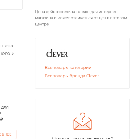
Цена действительна только для интернет-
магазина и может отличаться от цен в оптовом
центре.
олнена
ного и
Все товары категории
Все товары бренда Clever
 для
Футболка поло
Футб
и
детская
дево
 ₽
от
200 ₽
от
1
ОБНЕЕ
ПОДРОБНЕЕ
ПО