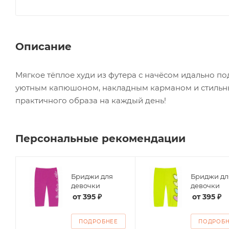
Описание
Мягкое тёплое худи из футера с начёсом идально п
уютным капюшоном, накладным карманом и стильным
практичного образа на каждый день!
Персональные рекомендации
Бриджи для
Бриджи дл
ие
девочки
девочки
от
395 ₽
от
395 ₽
ПОДРОБНЕЕ
ПОДРОБ