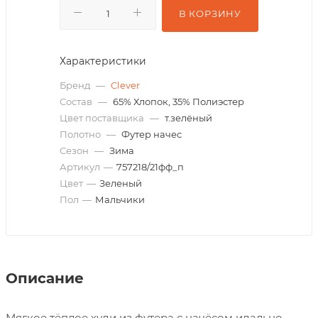
В КОРЗИНУ
Характеристики
Бренд
—
Clever
Состав
—
65% Хлопок, 35% Полиэстер
Цвет поставщика
—
т.зелёный
Полотно
—
Футер начес
Сезон
—
Зима
Артикул
—
757218/21фф_п
Цвет
—
Зеленый
Пол
—
Мальчики
Описание
Мягкое тёплое худи из футера с начёсом идально