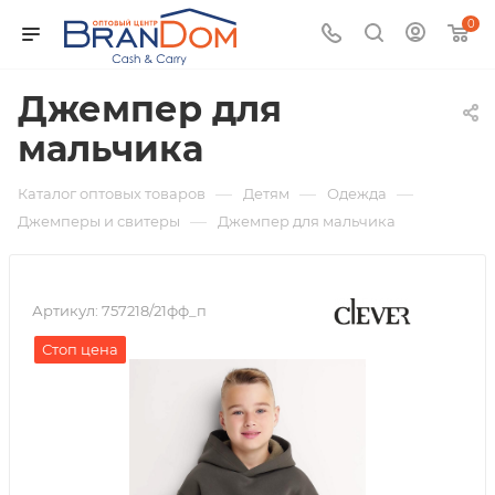
0
Джемпер для
мальчика
—
—
—
Каталог оптовых товаров
Детям
Одежда
—
Джемперы и свитеры
Джемпер для мальчика
Артикул:
757218/21фф_п
Стоп цена