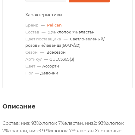
Характеристики
Бренд
—
Pelican
Состав
—
93% хлопок 7% эластан
Цвет поставщика
—
Светло-зеленый/
розовый/лаванда(60/37/20)
Сезон
—
Всесезон
Артикул
—
GULC3369(3)
Цвет
—
Ассорти
Пол
—
Девочки
Описание
Состав: низ: 93%хлопок 7%эластан, низ2: 93%хлопок
7%эластан, низ:3 93%хлопок 7%эластан Хлопковые