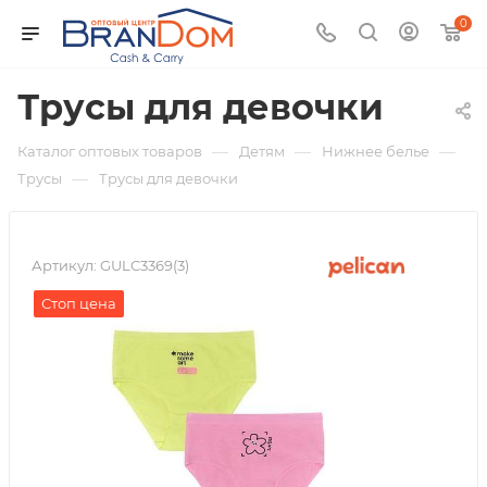
0
Трусы для девочки
—
—
—
Каталог оптовых товаров
Детям
Нижнее белье
—
Трусы
Трусы для девочки
Артикул:
GULC3369(3)
Стоп цена