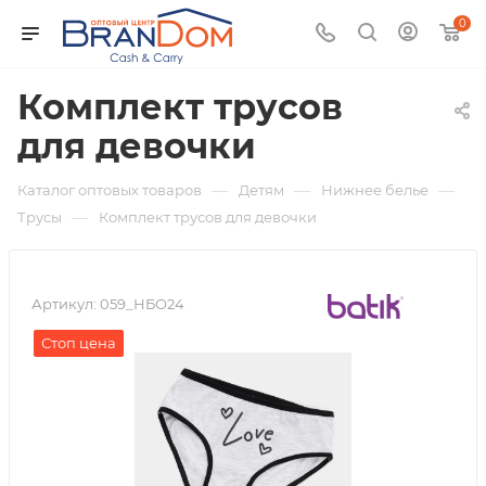
0
Комплект трусов
для девочки
—
—
—
Каталог оптовых товаров
Детям
Нижнее белье
—
Трусы
Комплект трусов для девочки
Артикул:
059_НБО24
Стоп цена