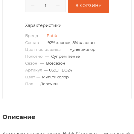
В КОРЗИНУ
Характеристики
Бренд
—
Batik
Состав
—
92% хлопок, 8% эластан
Цвет поставщика
—
мультиколор
Полотно
—
Супрем пенье
Сезон
—
Всесезон
Артикул
—
059_НБО24
Цвет
—
Мультиколор
Пол
—
Девочки
Описание
Комплект детских трусов Batik (2 штуки) — идеальный