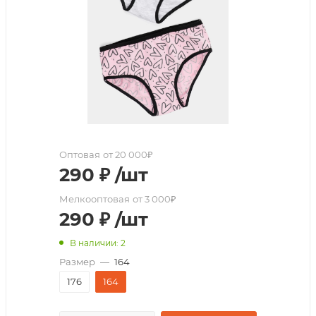
Оптовая
от 20 000₽
290
₽
/шт
Мелкооптовая
от 3 000₽
290
₽
/шт
В наличии: 2
Размер
—
164
176
164