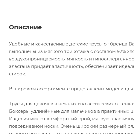
Описание
Удобные и качественные детские трусы от бренда B
выполнены из мягкого трикотажа с составом 92% хл
воздухопроницаемость, мягкость и гипоаллергеннос
эластана придаёт эластичность, обеспечивает иде
стирок.
В широком ассортименте представлены модели для 
Трусы для девочек в нежных и классических оттенках
Боксеры удлинённые для мальчиков в практичных цв
Изделия имеют комфортный крой, мягкую эластичную 
повседневной носки. Очень широкий размерный ряд (
разного возраста — от дошкольников до подростков