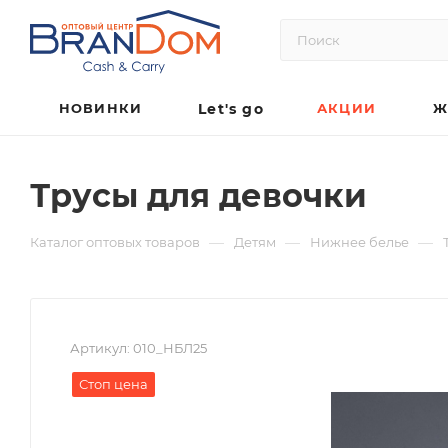
НОВИНКИ
Let's go
АКЦИИ
Ж
Трусы для девочки
—
—
—
Каталог оптовых товаров
Детям
Нижнее белье
Артикул:
010_НБЛ25
Стоп цена