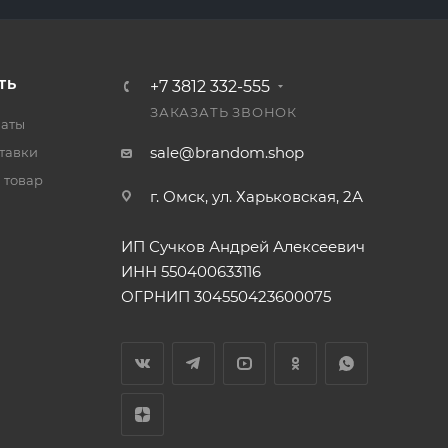
ТЬ
+7 3812 332-555
ЗАКАЗАТЬ ЗВОНОК
латы
sale@brandom.shop
тавки
 товар
г. Омск, ул. Харьковская, 2А
ИП Сучков Андрей Алексеевич
ИНН 550400633116
ОГРНИП 304550423600075