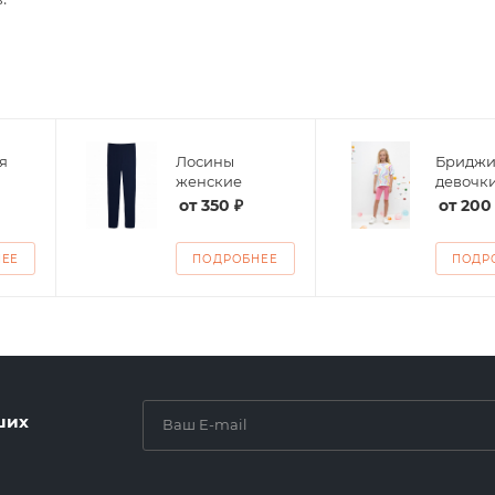
я
Лосины
Бриджи
женские
девочк
от
350 ₽
от
200
НЕЕ
ПОДРОБНЕЕ
ПОДР
ших