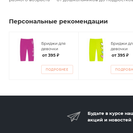
Персональные рекомендации
Бриджи для
Бриджи дл
ие
девочки
девочки
от
395 ₽
от
395 ₽
ПОДРОБНЕЕ
ПОДРОБ
Будьте в курсе на
акций и новостей