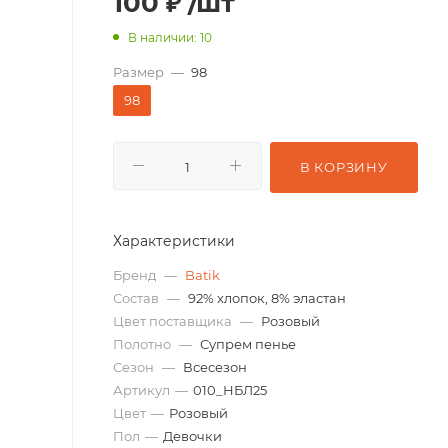
100
₽
/шт
В наличии: 10
Размер
—
98
98
В КОРЗИНУ
Характеристики
Бренд
—
Batik
Состав
—
92% хлопок, 8% эластан
Цвет поставщика
—
Розовый
Полотно
—
Супрем пенье
Сезон
—
Всесезон
Артикул
—
010_НБЛ25
Цвет
—
Розовый
Пол
—
Девочки