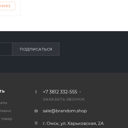
ОБНЕЕ
ПОДРОБНЕЕ
ПО
ПОДПИСАТЬСЯ
ТЬ
+7 3812 332-555
ЗАКАЗАТЬ ЗВОНОК
латы
sale@brandom.shop
тавки
 товар
г. Омск, ул. Харьковская, 2А