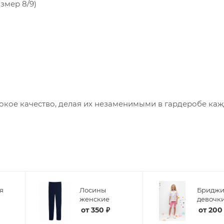
азмер 8/9)
сокое качество, делая их незаменимыми в гардеробе ка
я
Лосины
Бриджи
женские
девочк
от
350 ₽
от
200