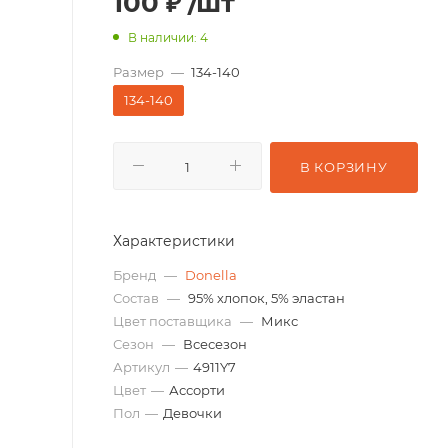
100
₽
/шт
В наличии: 4
Размер
—
134-140
134-140
В КОРЗИНУ
Характеристики
Бренд
—
Donella
Состав
—
95% хлопок, 5% эластан
Цвет поставщика
—
Микс
Сезон
—
Всесезон
Артикул
—
4911Y7
Цвет
—
Ассорти
Пол
—
Девочки