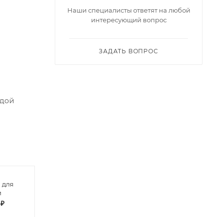
Наши специалисты ответят на любой
интересующий вопрос
ЗАДАТЬ ВОПРОС
ждой
 для
Футболка поло
Футб
и
детская
дево
 ₽
от
200 ₽
от
1