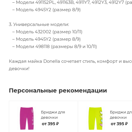
– Модели 491152PL, 491163B, 4911Y7, 4912Y3, 4912Y7 (р
– Модель 4945Y2 (размер 8/9)
3. Универсальные модели:
– Модель 432002 (размер 10/11)
– Модель 4945Y2 (размер 8/9)
– Модели 498118 (размеры 8/9 и 10/11)
Каждая майка Donella сочетает стиль, комфорт и вы
девочки!
Персональные рекомендации
Бриджи для
Бриджи дл
ие
девочки
девочки
от
395 ₽
от
395 ₽