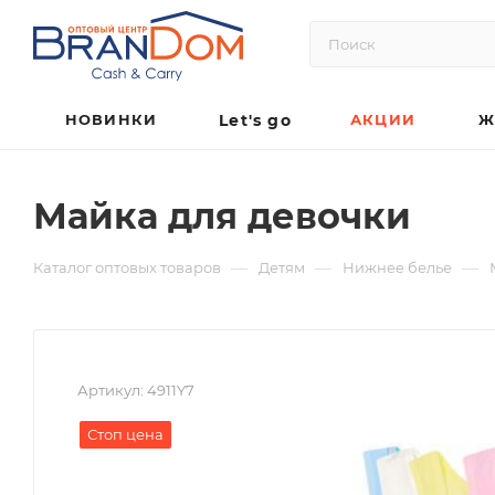
НОВИНКИ
Let's go
АКЦИИ
Ж
Майка для девочки
—
—
—
Каталог оптовых товаров
Детям
Нижнее белье
Артикул:
4911Y7
Стоп цена