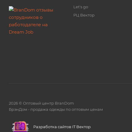
Let's go
РЦ Вектор
2026 © Оптовый центр BranDom
БрэнДом - продажа одежды по оптовым ценам
БренДом
Разработка сайтов IT Вектор