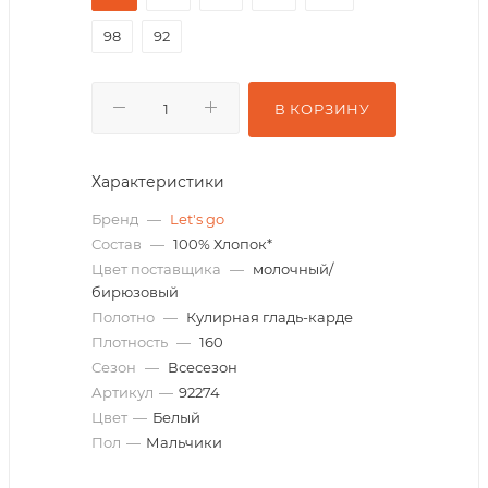
98
92
В КОРЗИНУ
Характеристики
Бренд
—
Let's go
Состав
—
100% Хлопок*
Цвет поставщика
—
молочный/
бирюзовый
Полотно
—
Кулирная гладь-карде
Плотность
—
160
Сезон
—
Всесезон
Артикул
—
92274
Цвет
—
Белый
Пол
—
Мальчики