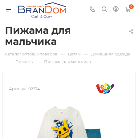
0
Пижама для
мальчика
—
—
Каталог оптовых товаров
Детям
Домашняя одежда
—
—
Пижамы
Пижама для мальчика
Артикул:
92274