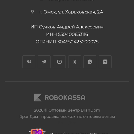
г. Омск, ул. Харьковская, 2А
ИП Сучков Андрей Алексеевич
ИНН 550400633116
ОГРНИП 304550423600075
2026 © Оптовый центр BranDom
БрэнДом - продажа одежды по оптовым ценам
БренДом