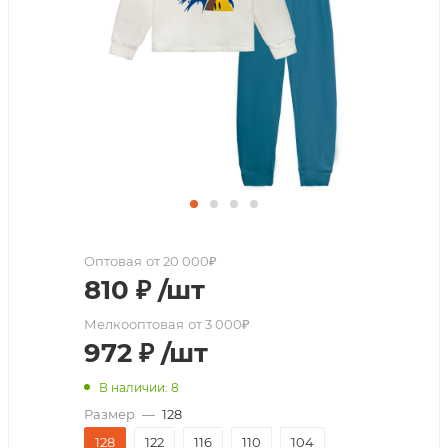
Оптовая
от 20 000₽
810
₽
/шт
Мелкооптовая
от 3 000₽
972
₽
/шт
В наличии: 8
Размер
—
128
128
122
116
110
104