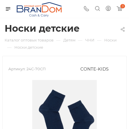
0
Носки детские
—
—
—
Каталог оптовых товаров
Детям
ЧНИ
Носки
—
Носки детские
CONTE-KIDS
Артикул:
24С-70СП