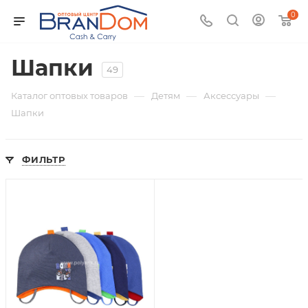
0
Шапки
49
—
—
—
Каталог оптовых товаров
Детям
Аксессуары
Шапки
ФИЛЬТР