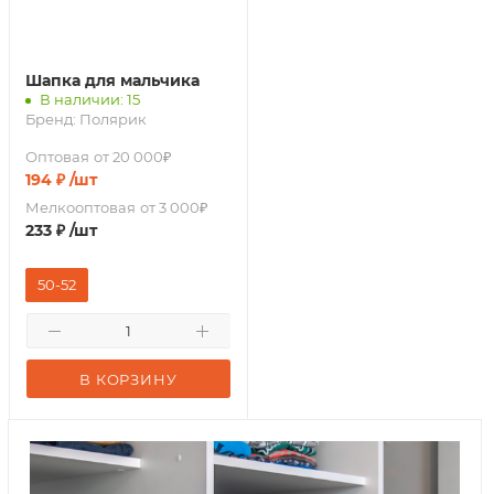
Шапка для мальчика
В наличии: 15
Бренд:
Полярик
Оптовая
от 20 000₽
194
₽
/шт
Мелкооптовая
от 3 000₽
233
₽
/шт
50-52
В КОРЗИНУ