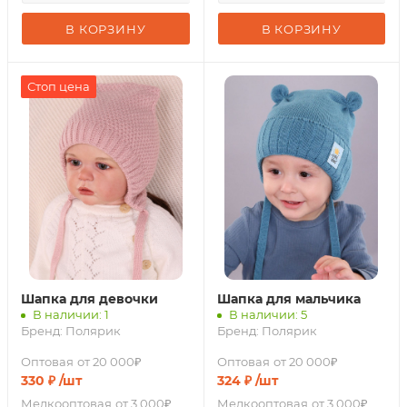
В КОРЗИНУ
В КОРЗИНУ
Стоп цена
Шапка для девочки
Шапка для мальчика
В наличии: 1
В наличии: 5
Бренд:
Полярик
Бренд:
Полярик
Оптовая
от 20 000₽
Оптовая
от 20 000₽
330
₽
/шт
324
₽
/шт
Мелкооптовая
от 3 000₽
Мелкооптовая
от 3 000₽