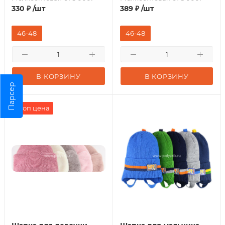
330
₽
/шт
389
₽
/шт
46-48
46-48
В КОРЗИНУ
В КОРЗИНУ
Парсер
Стоп цена