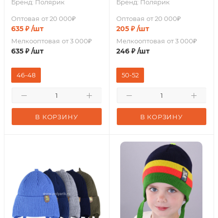
Бренд:
Полярик
Бренд:
Полярик
Оптовая
от 20 000₽
Оптовая
от 20 000₽
635
₽
/шт
205
₽
/шт
Мелкооптовая
от 3 000₽
Мелкооптовая
от 3 000₽
635
₽
/шт
246
₽
/шт
46-48
50-52
В КОРЗИНУ
В КОРЗИНУ