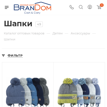
0
Шапки
49
—
—
—
Каталог оптовых товаров
Детям
Аксессуары
Шапки
ФИЛЬТР