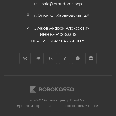
sale@brandom.shop
г. Омск, ул. Харьковская, 2А
ИП Сучков Андрей Алексеевич
ИНН 550400633116
ОГРНИП 304550423600075
2026 © Оптовый центр BranDom
БрэнДом - продажа одежды по оптовым ценам
БренДом