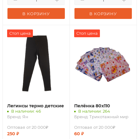
В КОРЗИНУ
В КОРЗИНУ
Стоп цена
Стоп цена
Легинсы термо детские
Пелёнка 80х110
В наличии: 46
В наличии: 264
Бренд:
Ян
Бренд:
Трикотажный мир
Оптовая
от 20 000₽
Оптовая
от 20 000₽
250
₽
60
₽