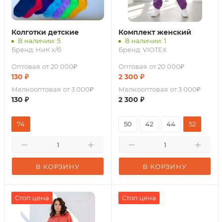
Колготки детские
Комплект женский
В наличии: 5
В наличии: 1
Бренд:
НиК х/б
Бренд:
VIOTEX
Оптовая
от 20 000₽
Оптовая
от 20 000₽
130
₽
2 300
₽
Мелкооптовая
от 3 000₽
Мелкооптовая
от 3 000₽
130
₽
2 300
₽
74
50
42
44
52
В КОРЗИНУ
В КОРЗИНУ
Стоп цена
Стоп цена