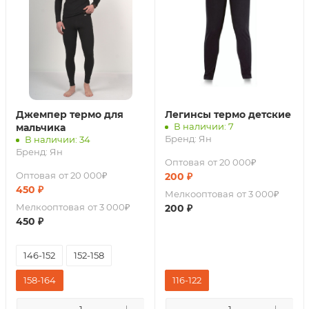
Джемпер термо для
Легинсы термо детские
В наличии: 7
мальчика
Бренд:
Ян
В наличии: 34
Бренд:
Ян
Оптовая
от 20 000₽
Оптовая
от 20 000₽
200
₽
450
₽
Мелкооптовая
от 3 000₽
Мелкооптовая
от 3 000₽
200
₽
450
₽
146-152
152-158
158-164
116-122