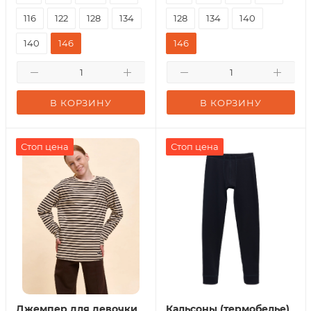
116
122
128
134
128
134
140
140
146
146
В КОРЗИНУ
В КОРЗИНУ
Стоп цена
Стоп цена
Джемпер для девочки
Кальсоны (термобелье)