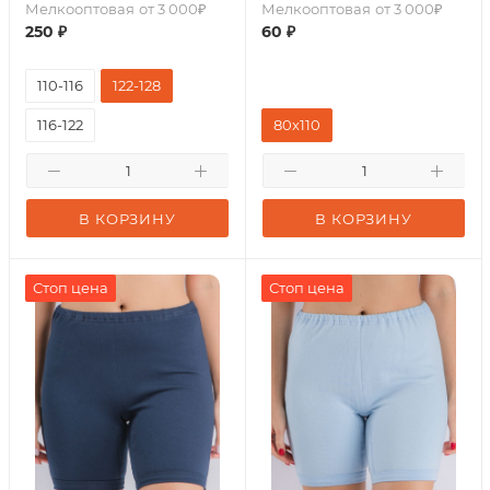
Мелкооптовая
от 3 000₽
Мелкооптовая
от 3 000₽
250
₽
60
₽
110-116
122-128
116-122
80х110
В КОРЗИНУ
В КОРЗИНУ
Стоп цена
Стоп цена