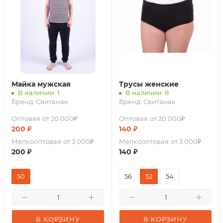
Майка мужская
Трусы женские
В наличии: 1
В наличии: 8
Бренд:
Свитанак
Бренд:
Свитанак
Оптовая
от 20 000₽
Оптовая
от 20 000₽
200
₽
140
₽
Мелкооптовая
от 3 000₽
Мелкооптовая
от 3 000₽
200
₽
140
₽
50
56
52
54
В КОРЗИНУ
В КОРЗИНУ