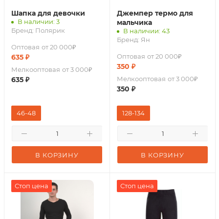
Шапка для девочки
Джемпер термо для
В наличии: 3
мальчика
Бренд:
Полярик
В наличии: 43
Бренд:
Ян
Оптовая
от 20 000₽
Оптовая
от 20 000₽
635
₽
350
₽
Мелкооптовая
от 3 000₽
Мелкооптовая
от 3 000₽
635
₽
350
₽
46-48
128-134
В КОРЗИНУ
В КОРЗИНУ
Стоп цена
Стоп цена