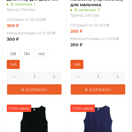
В наличии: 1
для мальчика
Бренд:
Pelican
В наличии: 9
Бренд:
Let's go
Оптовая
от 20 000₽
Оптовая
от 20 000₽
300
₽
200
₽
Мелкооптовая
от 3 000₽
Мелкооптовая
от 3 000₽
300
₽
200
₽
128
134
140
146
146
В КОРЗИНУ
В КОРЗИНУ
Стоп цена
Стоп цена