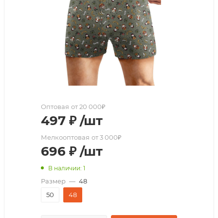
Оптовая
от 20 000₽
497
₽
/шт
Мелкооптовая
от 3 000₽
696
₽
/шт
В наличии: 1
Размер
—
48
50
48