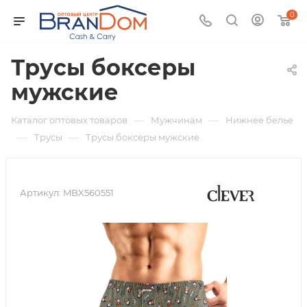
0
Трусы боксеры
мужские
—
—
Каталог оптовых товаров
Мужчинам
Нижнее белье
—
—
Трусы
Трусы боксеры мужские
Артикул:
MBX560551