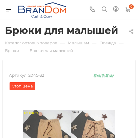
0
Брюки для малышей
—
—
—
Каталог оптовых товаров
Малышам
Одежда
—
Брюки
Брюки для малышей
Артикул:
2045-32
Стоп цена