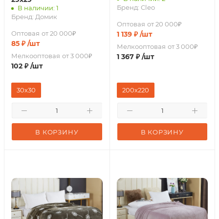
Бренд:
Cleo
В наличии: 1
Бренд:
Домик
Оптовая
от 20 000₽
Оптовая
от 20 000₽
1 139
₽
/шт
85
₽
/шт
Мелкооптовая
от 3 000₽
Мелкооптовая
от 3 000₽
1 367
₽
/шт
102
₽
/шт
30х30
200х220
В КОРЗИНУ
В КОРЗИНУ