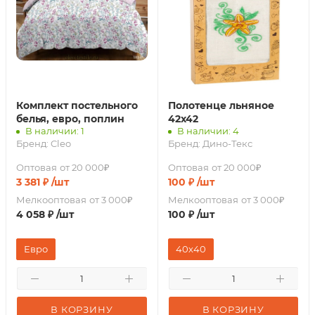
Комплект постельного
Полотенце льняное
белья, евро, поплин
42х42
В наличии: 1
В наличии: 4
Бренд:
Cleo
Бренд:
Дино-Текс
Оптовая
от 20 000₽
Оптовая
от 20 000₽
3 381
₽
/шт
100
₽
/шт
Мелкооптовая
от 3 000₽
Мелкооптовая
от 3 000₽
4 058
₽
/шт
100
₽
/шт
Евро
40х40
В КОРЗИНУ
В КОРЗИНУ