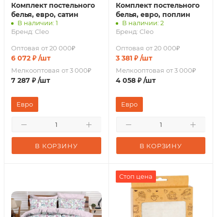
Комплект постельного
Комплект постельного
белья, евро, сатин
белья, евро, поплин
В наличии: 1
В наличии: 2
Бренд:
Cleo
Бренд:
Cleo
Оптовая
от 20 000₽
Оптовая
от 20 000₽
6 072
₽
/шт
3 381
₽
/шт
Мелкооптовая
от 3 000₽
Мелкооптовая
от 3 000₽
7 287
₽
/шт
4 058
₽
/шт
Евро
Евро
В КОРЗИНУ
В КОРЗИНУ
Стоп цена