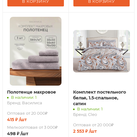
В КОРЗИНУ
В КОРЗИНУ
Полотенце махровое
Комплект постельного
В наличии: 1
белья, 1.5-спальное,
Бренд:
Василиса
сатин
В наличии: 1
Оптовая
от 20 000₽
Бренд:
Cleo
415
₽
/шт
Оптовая
от 20 000₽
Мелкооптовая
от 3 000₽
2 553
₽
/шт
498
₽
/шт