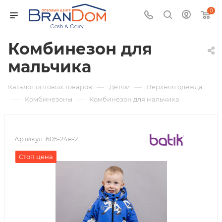
0
Комбинезон для
мальчика
—
—
Каталог оптовых товаров
Детям
Верхняя одежда
—
—
Комбинезоны
Комбинезон для мальчика
Артикул:
605-24в-2
Стоп цена