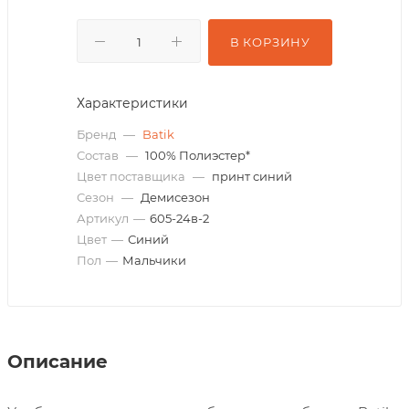
В КОРЗИНУ
Характеристики
Бренд
—
Batik
Состав
—
100% Полиэстер*
Цвет поставщика
—
принт синий
Сезон
—
Демисезон
Артикул
—
605-24в-2
Цвет
—
Синий
Пол
—
Мальчики
Описание